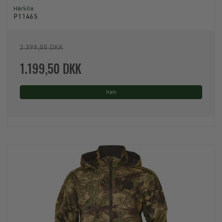
Härkila
P11465
2.399,00 DKK
1.199,50 DKK
Køb