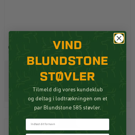
Barbour Sanderling Casual Jakke Fern
VIND
Barbour
P18826
BLUNDSTONE
1.900,00 DKK
STØVLER
Køb
Tilmeld dig vores kundeklub
og deltag i lodtrækningen om et
par Blundstone 585 støvler.
Fornavn