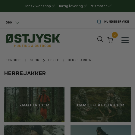
Dansk webshop
✅
| Hurtig levering
✅
| Prismatch
✅
KUNDESERVICE
DKK
0
Toggl
FORSIDE
SHOP
HERRE
HERREJAKKER
HERREJAKKER
JAGTJAKKER
CAMOUFLAGEJAKKER