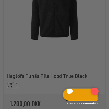
Haglöfs Funäs Pile Hood True Black
Haglöfs
P14355
1.200,00 DKK