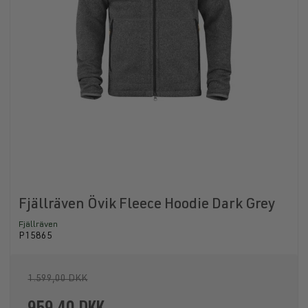
Fjällräven Övik Fleece Hoodie Dark Grey
Fjällräven
P15865
1.599,00 DKK
959,40 DKK