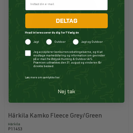
DELTAG
Hvad interesserer du dig for? Vælg én
Jagt
Outdoor
Jagt og Outdoor
Checkbox
Jeg accepterer konkurrencebetingelserne, og til at
modtage markedsføring og information om gevinster
på e-mail fra Østjysk Hunting & Outdoor A/S.
Præmien udtrækkes den 31. august og vinderen får
direkte besked.
Læs mere om samtykke her
Nej tak
Härkila Kamko Fleece Grey/Green
Härkila
P11453