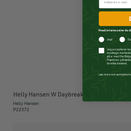
Hvad interesserer du d
Jagt
Ou
Checkbox
Jeg accepterer ko
modtage markedsf
på e-mail fra Østj
Præmien udtrækkes
direkte besked.
Læs mere om samtykke h
Helly Hansen W Daybreaker Fleece Jacket 
Helly Hansen
P22372