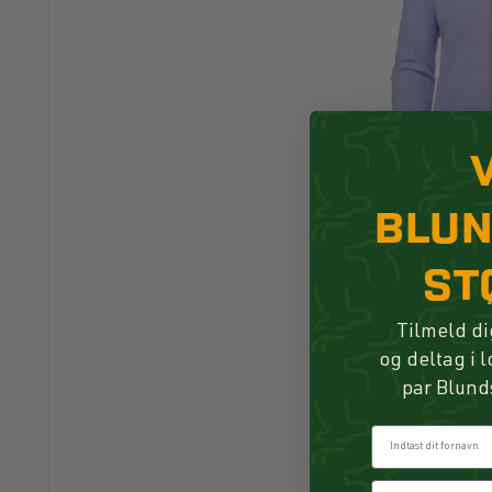
BLU
ST
Tilmeld di
og deltag i 
par Blund
Fornavn