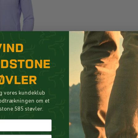
VIND
NDSTONE
ØVLER
g vores kundeklub
lodtrækningen om et
stone 585 støvler.