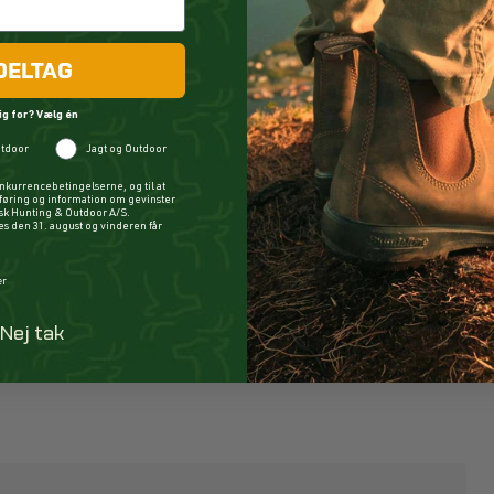
DELTAG
ig for? Vælg én
tdoor
Jagt og Outdoor
nkurrencebetingelserne, og til at
øring og information om gevinster
ysk Hunting & Outdoor A/S.
 den 31. august og vinderen får
er
Nej tak
Bright Lavender