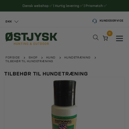
Dansk webshop
✅
| Hurtig levering
✅
| Prismatch
✅
KUNDESERVICE
DKK
0
Toggl
FORSIDE
SHOP
HUND
HUNDETRÆNING
TILBEHØR TIL HUNDETRÆNING
TILBEHØR TIL HUNDETRÆNING