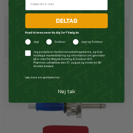
Sporting Saint
P18675
DELTAG
399,00 DKK
Hvad interesserer du dig for? Vælg én
Jagt
Outdoor
Jagt og Outdoor
Køb
Checkbox
Jeg accepterer konkurrencebetingelserne, og til at
modtage markedsføring og information om gevinster
på e-mail fra Østjysk Hunting & Outdoor A/S.
Præmien udtrækkes den 31. august og vinderen får
direkte besked.
Læs mere om samtykke her
Nej tak