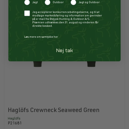
Jagt
Outdoor
Jagt og Outdoor
Checkbox
Jeg accepterer konkurrencebetingelserne, og til at
modtage markedsføring og information om gevinster
på e-mail fra Østjysk Hunting & Outdoor A/S.
Præmien udtrækkes den 31. august og vinderen får
direkte besked.
Læs mere om samtykke her
Nej tak
Haglöfs Crewneck Seaweed Green
Haglöfs
P21681