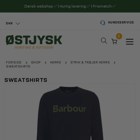
Dansk webshop
✅
| Hurtig levering
✅
| Prismatch
✅
KUNDESERVICE
DKK
0
Toggl
FORSIDE
SHOP
HERRE
STRIK & TRØJER HERRE
SWEATSHIRTS
SWEATSHIRTS