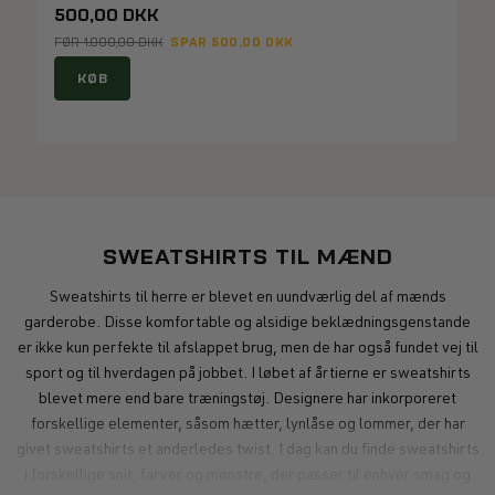
500,00 DKK
SPAR 500,00 DKK
FØR 1.000,00 DKK
KØB
SWEATSHIRTS TIL MÆND
Sweatshirts til herre er blevet en uundværlig del af mænds
garderobe. Disse komfortable og alsidige beklædningsgenstande
er ikke kun perfekte til afslappet brug, men de har også fundet vej til
sport og til hverdagen på jobbet. I løbet af årtierne er sweatshirts
blevet mere end bare træningstøj. Designere har inkorporeret
forskellige elementer, såsom hætter, lynlåse og lommer, der har
givet sweatshirts et anderledes twist. I dag kan du finde sweatshirts
i forskellige snit, farver og mønstre, der passer til enhver smag og