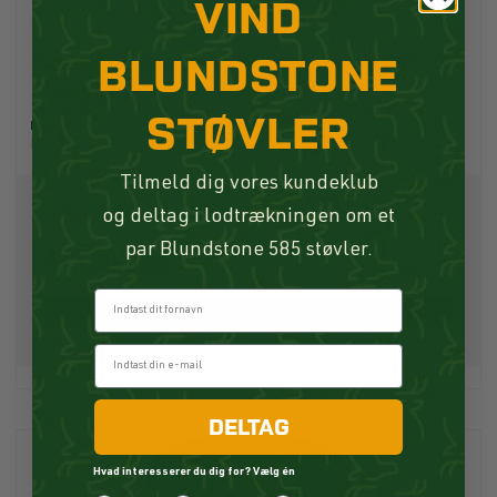
VIND
BLUNDSTONE
Pinewood Värnamo PW Logo Sweater
Dusty Pink
STØVLER
Pinewood
P22442
Tilmeld dig vores kundeklub
599,00 DKK
og deltag i lodtrækningen om et
419,30 DKK
par Blundstone 585 støvler.
Fornavn
Køb
DELTAG
Hvad interesserer du dig for? Vælg én