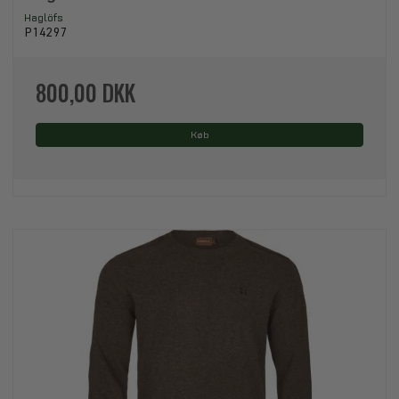
Haglöfs
P14297
800,00 DKK
Køb