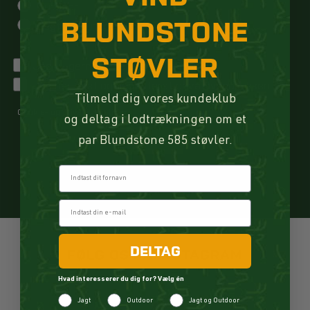
Outdoor
BLUNDSTONE
Jagt og Outdoor
STØVLER
Jeg vil gerne tilmeldes kundeklubben
Jeg har læst og accepteret privatlivspolitikken
Tilmeld dig vores kundeklub
Cookie- og privatlivspolitik
og deltag i lodtrækningen om et
TILMELD
par Blundstone 585 støvler.
Fornavn
DELTAG
FØLG OS PÅ INSTAGRAM
Hvad interesserer du dig for? Vælg én
Jagt
Outdoor
Jagt og Outdoor