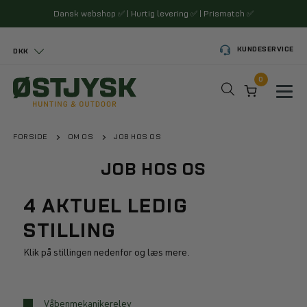
Dansk webshop
✅
| Hurtig levering
✅
| Prismatch
✅
KUNDESERVICE
DKK
0
Toggl
FORSIDE
OM OS
JOB HOS OS
JOB HOS OS
4 AKTUEL LEDIG
STILLING
Klik på stillingen nedenfor og læs mere.
Våbenmekanikerelev