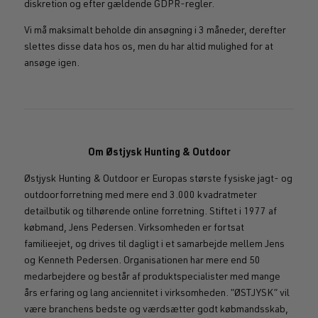
diskretion og efter gældende GDPR-regler.
Vi må maksimalt beholde din ansøgning i 3 måneder, derefter
slettes disse data hos os, men du har altid mulighed for at
ansøge igen.
Om Østjysk Hunting & Outdoor
Østjysk Hunting & Outdoor er Europas største fysiske jagt- og
outdoorforretning med mere end 3.000 kvadratmeter
detailbutik og tilhørende online forretning. Stiftet i 1977 af
købmand, Jens Pedersen. Virksomheden er fortsat
familieejet, og drives til dagligt i et samarbejde mellem Jens
og Kenneth Pedersen. Organisationen har mere end 50
medarbejdere og består af produktspecialister med mange
års erfaring og lang anciennitet i virksomheden. ”ØSTJYSK” vil
være branchens bedste og værdsætter godt købmandsskab,