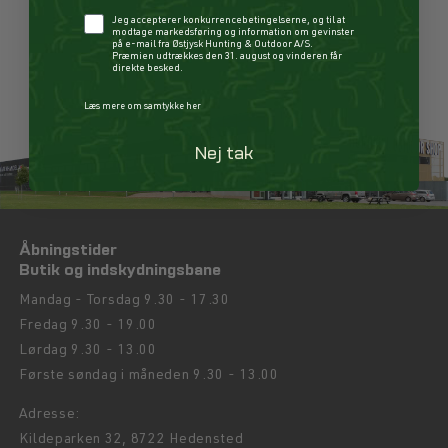
Checkbox
Jeg accepterer konkurrencebetingelserne, og til at
modtage markedsføring og information om gevinster
GÅ TIL INSTAGRAM
på e-mail fra Østjysk Hunting & Outdoor A/S.
Præmien udtrækkes den 31. august og vinderen får
direkte besked.
Læs mere om samtykke her
Nej tak
Åbningstider
Butik og indskydningsbane
Mandag - Torsdag 9.30 - 17.30
Fredag 9.30 - 19.00
Lørdag 9.30 - 13.00
Første søndag i måneden 9.30 - 13.00
Adresse:
Kildeparken 32, 8722 Hedensted