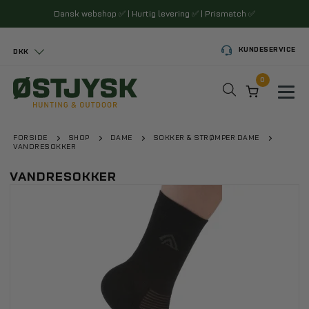
Dansk webshop
✅
| Hurtig levering
✅
| Prismatch
✅
KUNDESERVICE
DKK
0
Toggl
FORSIDE
SHOP
DAME
SOKKER & STRØMPER DAME
VANDRESOKKER
VANDRESOKKER