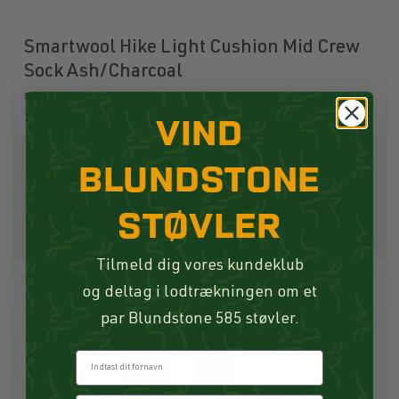
Smartwool Hike Light Cushion Mid Crew
Sock Ash/Charcoal
Smartwool
P22356
VIND
189,00 DKK
BLUNDSTONE
STØVLER
Køb
Tilmeld dig vores kundeklub
og deltag i lodtrækningen om et
par Blundstone 585 støvler.
Fornavn