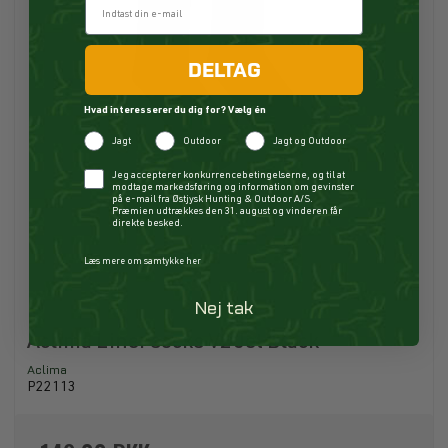
DELTAG
Hvad interesserer du dig for? Vælg én
Jagt
Outdoor
Jagt og Outdoor
Checkbox
Jeg accepterer konkurrencebetingelserne, og til at
modtage markedsføring og information om gevinster
på e-mail fra Østjysk Hunting & Outdoor A/S.
Præmien udtrækkes den 31. august og vinderen får
direkte besked.
Læs mere om samtykke her
Nej tak
Aclima Liner socks V2 Jet Black
Aclima
P22113