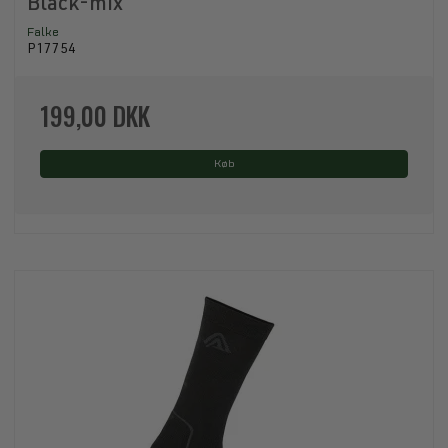
Black-mix
Falke
P17754
199,00 DKK
Køb