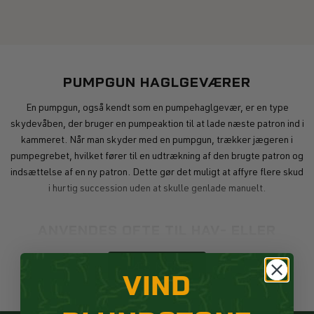
PUMPGUN HAGLGEVÆRER
En pumpgun, også kendt som en pumpehaglgevær, er en type
skydevåben, der bruger en pumpeaktion til at lade næste patron ind i
kammeret. Når man skyder med en pumpgun, trækker jægeren i
pumpegrebet, hvilket fører til en udtrækning af den brugte patron og
indsættelse af en ny patron. Dette gør det muligt at affyre flere skud
i hurtig succession uden at skulle genlade manuelt.
ANVENDES OFTE TIL HAV- ELLER
DUEJAGT
LÆS MERE
VIND
Et pumpgun haglgevær er, modsat side by side og over-and-under,
enkeltløbet. Det anvendes ofte til hav- eller duejagt, hvor jægeren
ofte står over for hurtige og flygtige mål. Pumpgun haglgeværer