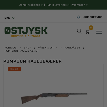
Dansk webshop
✅
| Hurtig levering
✅
| Prismatch
✅
KUNDESERVICE
DKK
0
Toggl
FORSIDE
SHOP
VÅBEN & OPTIK
HAGLVÅBEN
PUMPGUN HAGLGEVÆRER
PUMPGUN HAGLGEVÆRER
Udsolgt