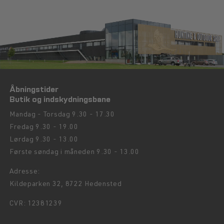
geværet affyres, fjerner pumpningen også den brugte patron og
lader en ny blive indsat.
Hvilke typer ammunition kan en pumpgun bruge?
Pumpguns kan bruge forskellige typer ammunition afhængigt af
deres kaliber og konstruktion, de mest almindelige typer ammunition
inkluderer haglpatroner til jagt.
Åbningstider
Butik og indskydningsbane
Mandag - Torsdag 9.30 - 17.30
Fredag 9.30 - 19.00
Lørdag 9.30 - 13.00
Første søndag i måneden 9.30 - 13.00
Adresse:
Kildeparken 32, 8722 Hedensted
CVR: 12381239