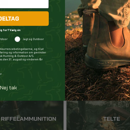
B
KØB
DELTAG
ig for? Vælg én
tdoor
Jagt og Outdoor
nkurrencebetingelserne, og til at
øring og information om gevinster
ysk Hunting & Outdoor A/S.
 den 31. august og vinderen får
DEERHUNTER
FJÄLLRÄVEN
er
Nej tak
I RIFFELAMMUNITION
TELTE