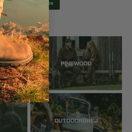
KØB
PINEWOOD
OUTDOORGREJ