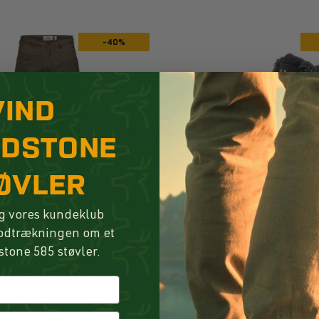
-40%
VIND
NDSTONE
ØVLER
g vores kundeklub
ven Karl Pro Hydratik
Haglöfs Ridge GTX Mid Støv
lodtrækningen om et
s Dark Olive
Women True Black
stone 585 støvler.
9,40 DKK
564,50 DKK
9,00 DKK
SPAR 719,60 DKK
FØR 1.129,00 DKK
SPAR 564,50 D