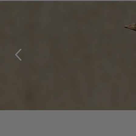
GÅSEJAGT
Bliv klar til sæsonstarten
UDFORSK