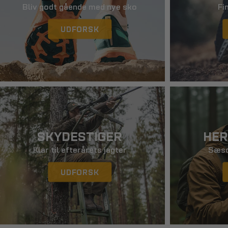
Bliv godt gående med nye sko
Fi
UDFORSK
SKYDESTIGER
HER
Klar til efterårets jagter
Sæso
UDFORSK