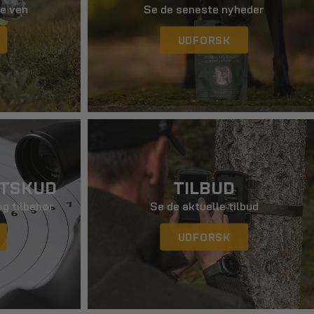
gl
te ven
Se de seneste nyheder
UDFORSK
ETSKUD
TILBUD
og tilbehør
Se de aktuelle tilbud
UDFORSK