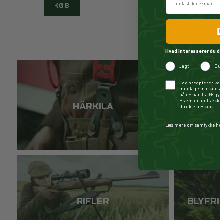
KØB
KØ
Hvad interesserer du d
Jagt
Ou
Checkbox
Jeg accepterer ko
modtage markedsf
på e-mail fra Østj
Præmien udtrækkes
HÄRKILA
direkte besked.
Læs mere om samtykke h
RIFLER
BLYFR