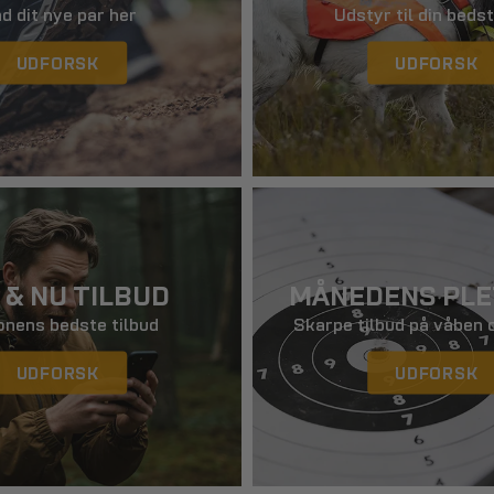
Hollowpoint ha
nd dit nye par her
Udstyr til din beds
UDFORSK
UDFORSK
 & NU TILBUD
MÅNEDENS PL
nens bedste tilbud
Skarpe tilbud på våben 
UDFORSK
UDFORSK