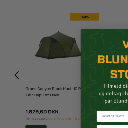
-60%
BLU
ST
Tilmeld di
Grand Canyon Black Knob 10 Pers.
Fjällrä
og deltag i 
Telt Capulet Olive
Trouser
par Blund
1.879,60 DKK
1.07
Fornavn
FØR 4.699,00 DKK
SPAR 2.819,40 DKK
FØR 1.79