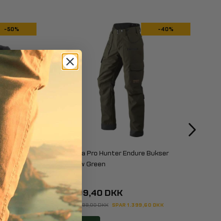
-50%
-40%
le
Härkila Pro Hunter Endure Bukser
Willow Green
P
3
2.099,40 DKK
KK
FØR 3.499,00 DKK
SPAR 1.399,60 DKK
F