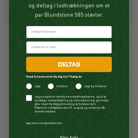
og deltag i lodtrækningen om et
Køb
par Blundstone 585 støvler.
Fornavn
DELTAG
Hvad interesserer du dig for? Vælg én
Jagt
Outdoor
Jagt og Outdoor
Checkbox
Jeg accepterer konkurrencebetingelserne, og til at
modtage markedsføring og information om gevinster
på e-mail fra Østjysk Hunting & Outdoor A/S.
Præmien udtrækkes den 31. august og vinderen får
direkte besked.
Læs mere om samtykke her
Nej tak