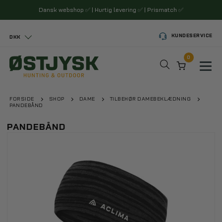
Dansk webshop
✅
| Hurtig levering
✅
| Prismatch
✅
KUNDESERVICE
DKK
0
Toggl
FORSIDE
SHOP
DAME
TILBEHØR DAMEBEKLÆDNING
PANDEBÅND
PANDEBÅND