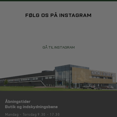
tilbyder vi damemodeller af pandebånd i et stilfuldt udvalg af farver
og mønstre, der giver dig mulighed for at udtrykke din personlige
stil. Du kan nemt matche det med din øvrige påklædning og skabe et
FØLG OS PÅ INSTAGRAM
komplet look. Vælg et pandebånd, der passer til din personlige stil
og den anledning, du skal bruge det til, hvilket giver dig den
perfekte balance mellem mode og komfort.
GÅ TIL INSTAGRAM
Åbningstider
Butik og indskydningsbane
Mandag - Torsdag 9.30 - 17.30