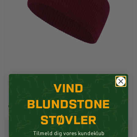
VIND
Haglöfs Vassi Headband Carmine Red
BLUNDSTONE
Haglöfs
P14348
STØVLER
300,00 DKK
Tilmeld dig vores kundeklub