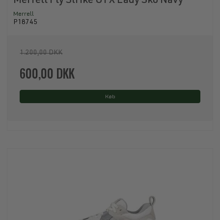
Merrell Fly Strike GTX Lady Sko Navy
Merrell
P18745
1.200,00 DKK
600,00 DKK
Køb