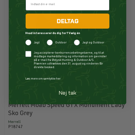
DELTAG
Hvad interesserer du dig for? Vælg én
Jagt
Outdoor
Jagt og Outdoor
Checkbox
Jeg accepterer konkurrencebetingelserne, og til at
modtage markedsføring og information om gevinster
på e-mail fra Østjysk Hunting & Outdoor A/S.
Præmien udtrækkes den 31. august og vinderen får
direkte besked.
Læs mere om samtykke her
Nej tak
Merrell Moab Speed GTX Monument Lady
Sko Grey
Merrell
P18747