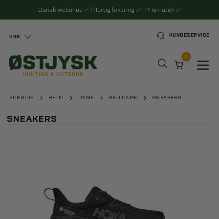
Dansk webshop
✅
| Hurtig levering
✅
| Prismatch
✅
KUNDESERVICE
DKK
0
Toggl
FORSIDE
SHOP
DAME
SKO DAME
SNEAKERS
SNEAKERS