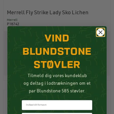
Merrell Fly Strike Lady Sko Lichen
Merrell
P18742
VIND
900,00 DKK
BLUNDSTONE
450,00 DKK
STØVLER
Køb
Tilmeld dig vores kundeklub
og deltag i lodtrækningen om et
par Blundstone 585 støvler.
Fornavn