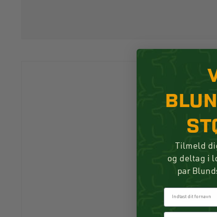
BLU
ST
Tilmeld di
og deltag i 
par Blund
Fornavn