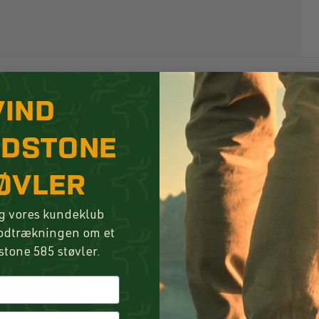
VIND
NDSTONE
ØVLER
g vores kundeklub
lodtrækningen om et
stone 585 støvler.