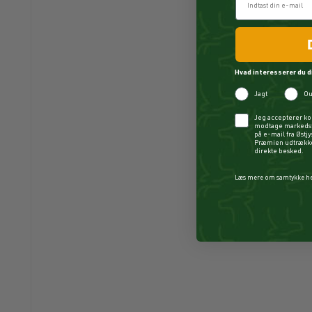
Hvad interesserer du d
Jagt
Ou
Checkbox
Jeg accepterer ko
modtage markedsf
på e-mail fra Østj
Præmien udtrækkes
direkte besked.
Læs mere om samtykke h