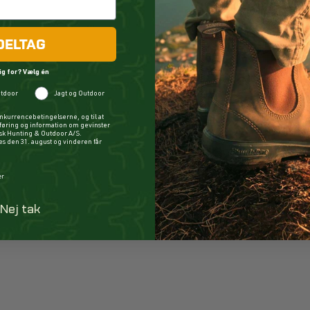
DELTAG
ig for? Vælg én
tdoor
Jagt og Outdoor
nkurrencebetingelserne, og til at
øring og information om gevinster
ysk Hunting & Outdoor A/S.
 den 31. august og vinderen får
er
Nej tak