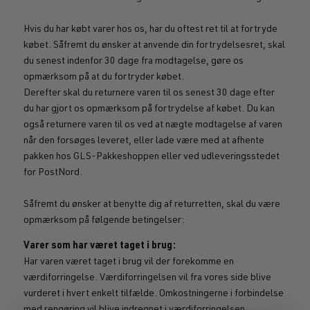
Hvis du har købt varer hos os, har du oftest ret til at fortryde
købet. Såfremt du ønsker at anvende din fortrydelsesret, skal
du senest indenfor 30 dage fra modtagelse, gøre os
opmærksom på at du fortryder købet.
Derefter skal du returnere varen til os senest 30 dage efter
du har gjort os opmærksom på fortrydelse af købet. Du kan
også returnere varen til os ved at nægte modtagelse af varen
når den forsøges leveret, eller lade være med at afhente
pakken hos GLS-Pakkeshoppen eller ved udleveringsstedet
for PostNord.
Såfremt du ønsker at benytte dig af returretten, skal du være
opmærksom på følgende betingelser:
Varer som har været taget i brug:
Har varen været taget i brug vil der forekomme en
værdiforringelse. Værdiforringelsen vil fra vores side blive
vurderet i hvert enkelt tilfælde. Omkostningerne i forbindelse
med rengøring vil blive indregnet i værdiforringelsen.