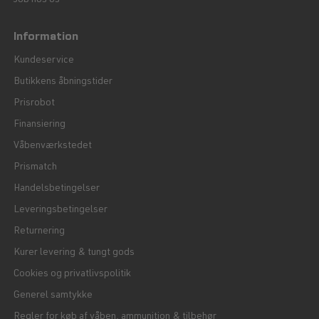
Job hos os
Information
Kundeservice
Butikkens åbningstider
Prisrobot
Finansiering
Våbenværkstedet
Prismatch
Handelsbetingelser
Leveringsbetingelser
Returnering
Kurer levering & tungt gods
Cookies og privatlivspolitik
Generel samtykke
Regler for køb af våben, ammunition & tilbehør