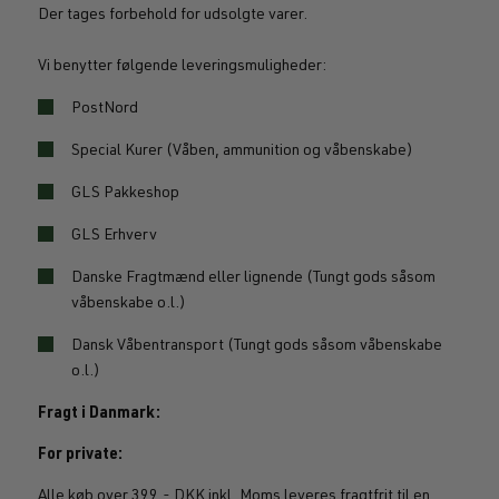
Der tages forbehold for udsolgte varer.
Vi benytter følgende leveringsmuligheder:
PostNord
Special Kurer (Våben, ammunition og våbenskabe)
GLS Pakkeshop
GLS Erhverv
Danske Fragtmænd eller lignende (Tungt gods såsom
våbenskabe o.l.)
Dansk Våbentransport (Tungt gods såsom våbenskabe
o.l.)
Fragt i Danmark:
For private:
Alle køb over 399,- DKK inkl. Moms leveres fragtfrit til en