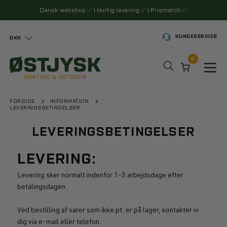
Dansk webshop
✅
| Hurtig levering
✅
| Prismatch
✅
KUNDESERVICE
DKK
0
Toggl
FORSIDE
INFORMATION
LEVERINGSBETINGELSER
LEVERINGSBETINGELSER
LEVERING:
Levering sker normalt indenfor 1-3 arbejdsdage efter
betalingsdagen.
Ved bestilling af varer som ikke pt. er på lager, kontakter vi
dig via e-mail eller telefon.