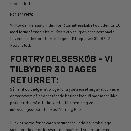
Hedensted.
For erhverv:
Vi tilbyder fjernsalg inden for Rigsfællesskabet og udenfor EU
mod forudgående aftale. Kontakt venligst vores personale.
Levering indenfor EU er ab lager - Kildeparken 32, 8722
Hedensted.
FORTRYDELSESKØB - VI
TILBYDER 30 DAGES
RETURRET:
Såfremt du vælger at bruge fortrydelsesretten, skal du være
opmærksom på nedenstående betingelser. Vi modtager ikke
pakker retur på efterkrav eller til afhentning ved
udleveringssteder for PostNord og GLS.
Husk at sørge for at varen returneres i original emballage,
som derudover er forsvarligt emballeret ved returnering.