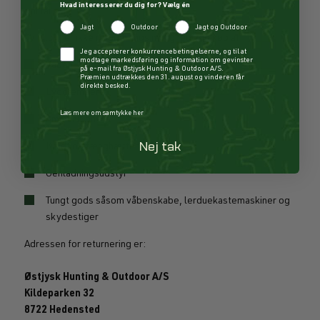
Hvad interesserer du dig for? Vælg én
portal.
Jagt
Outdoor
Jagt og Outdoor
*Vi tilbyder ikke returnerings mulighed ved køb af:
Checkbox
Jeg accepterer konkurrencebetingelserne, og til at
modtage markedsføring og information om gevinster
Våben
på e-mail fra Østjysk Hunting & Outdoor A/S.
Præmien udtrækkes den 31. august og vinderen får
direkte besked.
Lyddæmpere
Læs mere om samtykke her
Ammunition
Nej tak
Krudt og fænghætter
Genladningsudstyr
Tungt gods såsom våbenskabe, lerduekastemaskiner og
skydestiger
Adressen for returnering er:
Østjysk Hunting & Outdoor A/S
Kildeparken 32
8722 Hedensted