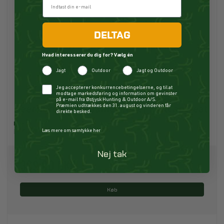
DELTAG
Hvad interesserer du dig for? Vælg én
Jagt
Outdoor
Jagt og Outdoor
Checkbox
Jeg accepterer konkurrencebetingelserne, og til at
modtage markedsføring og information om gevinster
på e-mail fra Østjysk Hunting & Outdoor A/S.
Præmien udtrækkes den 31. august og vinderen får
Deerhunter Pro Gamekeeper Flatcap Peat
direkte besked.
Deerhunter
Læs mere om samtykke her
P14659
Nej tak
399,00 DKK
Køb