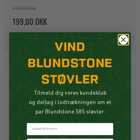
249,00 DKK
199,00 DKK
Køb
VIND
BLUNDSTONE
STØVLER
Tilmeld dig vores kundeklub
og deltag i lodtrækningen om et
par Blundstone 585 støvler.
Fornavn