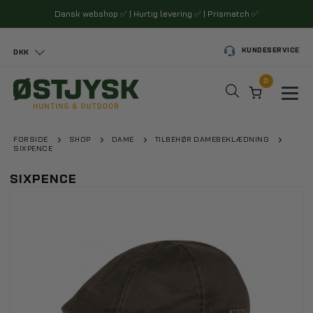
Dansk webshop
✅
| Hurtig levering
✅
| Prismatch
✅
KUNDESERVICE
DKK
0
Toggl
FORSIDE
SHOP
DAME
TILBEHØR DAMEBEKLÆDNING
SIXPENCE
SIXPENCE