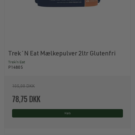
Trek´N Eat Mælkepulver 2ltr Glutenfri
Trek'n Eat
P14805
105,00 DKK
78,75 DKK
Køb