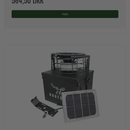
564,50 DKK
Køb