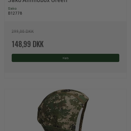
Sako Ammobox Green
Sako
B12778
299,00 DKK
148,99 DKK
Køb