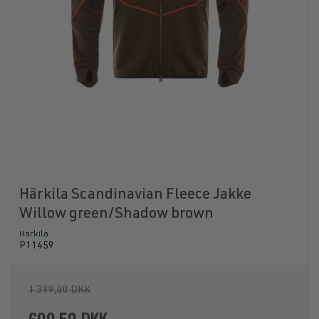
Härkila Scandinavian Fleece Jakke
Willow green/Shadow brown
Härkila
P11459
1.399,00 DKK