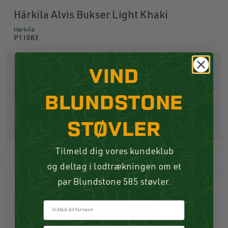
Härkila Alvis Bukser Light Khaki
Härkila
P11083
VIND
899,00 DKK
499,03 DKK
BLUNDSTONE
Køb
STØVLER
Tilmeld dig vores kundeklub
og deltag i lodtrækningen om et
par Blundstone 585 støvler.
Fornavn