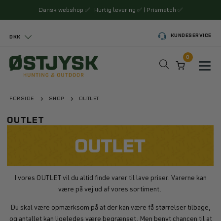
Dansk webshop
✅
| Hurtig levering
✅
| Prismatch
✅
KUNDESERVICE
DKK
0
Toggl
FORSIDE
SHOP
OUTLET
OUTLET
I vores OUTLET vil du altid finde varer til lave priser. Varerne kan
være på vej ud af vores sortiment.
Du skal være opmærksom på at der kan være få størrelser tilbage,
og antallet kan ligeledes være begrænset. Men benyt chancen til at