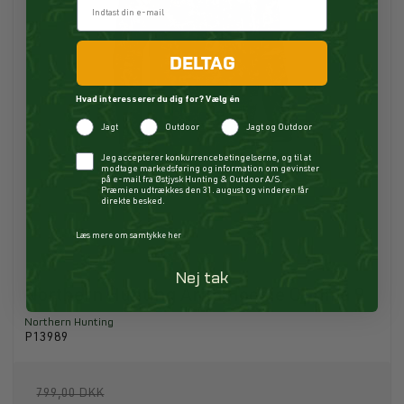
DELTAG
Hvad interesserer du dig for? Vælg én
Jagt
Outdoor
Jagt og Outdoor
Checkbox
Jeg accepterer konkurrencebetingelserne, og til at
modtage markedsføring og information om gevinster
på e-mail fra Østjysk Hunting & Outdoor A/S.
Præmien udtrækkes den 31. august og vinderen får
direkte besked.
Læs mere om samtykke her
Nej tak
Northern Hunting Arild Hoodie Optima 9
Northern Hunting
P13989
799,00 DKK