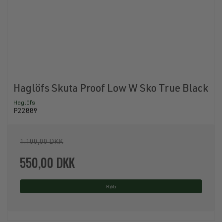
Haglöfs Skuta Proof Low W Sko True Black
Haglöfs
P22889
1.100,00 DKK
550,00 DKK
Køb