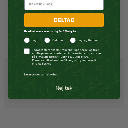
DELTAG
Hvad interesserer du dig for? Vælg én
Haglöfs Gran 3in1 Proof Jakke True Black
Jagt
Outdoor
Jagt og Outdoor
Haglöfs
Checkbox
P14156
Jeg accepterer konkurrencebetingelserne, og til at
modtage markedsføring og information om gevinster
på e-mail fra Østjysk Hunting & Outdoor A/S.
Præmien udtrækkes den 31. august og vinderen får
direkte besked.
1.999,00 DKK
Læs mere om samtykke her
1.399,30 DKK
Nej tak
Køb