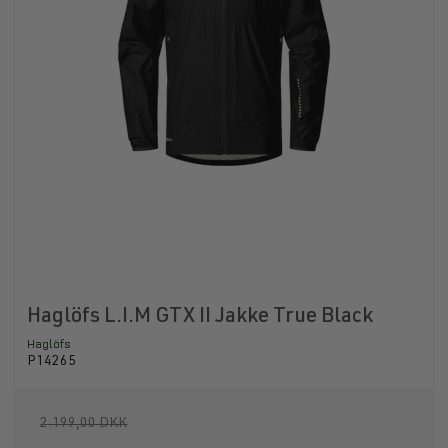
Haglöfs L.I.M GTX II Jakke True Black
Haglöfs
P14265
2.199,00 DKK