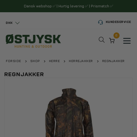
Dansk webshop
✅
| Hurtig levering
✅
| Prismatch
✅
KUNDESERVICE
DKK
0
Toggl
FORSIDE
SHOP
HERRE
HERREJAKKER
REGNJAKKER
REGNJAKKER