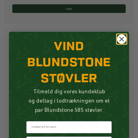
Køb
VIND
BLUNDSTONE
STØVLER
Tilmeld dig vores kundeklub
og deltag i lodtrækningen om et
par Blundstone 585 støvler.
Fornavn