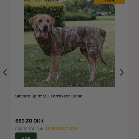
-30%
Siccaro Spirit 2.0 Tørrevest Camo
559,30 DKK
SPAR 239,70 DKK
FØR 799,00 DKK
KØB