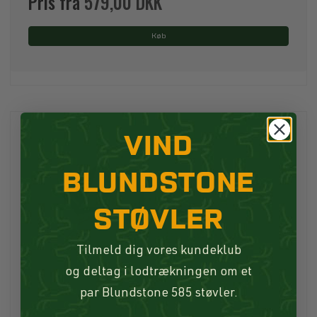
Pris fra
579,00 DKK
Køb
VIND
BLUNDSTONE
STØVLER
Tilmeld dig vores kundeklub
og deltag i lodtrækningen om et
par Blundstone 585 støvler.