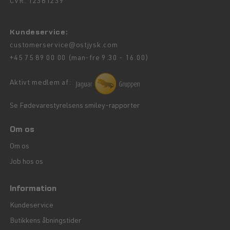
CVR: 12381239
Kundeservice:
customerservice@ostjysk.com
+45 75 89 00 00 (man-fre 9.30 - 16.00)
Aktivt medlem af:
Se Fødevarestyrelsens smiley-rapporter
Om os
Om os
Job hos os
Information
Kundeservice
Butikkens åbningstider