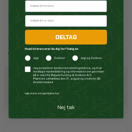
Fornavn
DELTAG
Paikka Hunde Tørredragt Spa Taupe
Hvad interesserer du dig for? Vælg én
Paikka
P19915
Jagt
Outdoor
Jagt og Outdoor
Checkbox
Jeg accepterer konkurrencebetingelserne, og til at
modtage markedsføring og information om gevinster
Pris fra
735,00 DKK
på e-mail fra Østjysk Hunting & Outdoor A/S.
Præmien udtrækkes den 31. august og vinderen får
direkte besked.
Køb
Læs mere om samtykke her
Nej tak