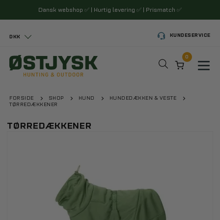
Dansk webshop
✅
| Hurtig levering
✅
| Prismatch
✅
KUNDESERVICE
DKK
0
Toggl
FORSIDE
SHOP
HUND
HUNDEDÆKKEN & VESTE
TØRREDÆKKENER
TØRREDÆKKENER