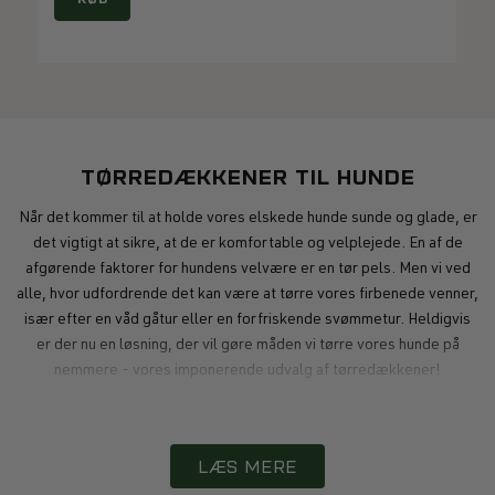
TØRREDÆKKENER TIL HUNDE
Når det kommer til at holde vores elskede hunde sunde og glade, er
det vigtigt at sikre, at de er komfortable og velplejede. En af de
afgørende faktorer for hundens velvære er en tør pels. Men vi ved
alle, hvor udfordrende det kan være at tørre vores firbenede venner,
især efter en våd gåtur eller en forfriskende svømmetur. Heldigvis
er der nu en løsning, der vil gøre måden vi tørre vores hunde på
nemmere - vores imponerende udvalg af tørredækkener!
DEN ULTIMATIVE TØRRINGSLØSNING TIL
DIN HUNDS PELS
LÆS MERE