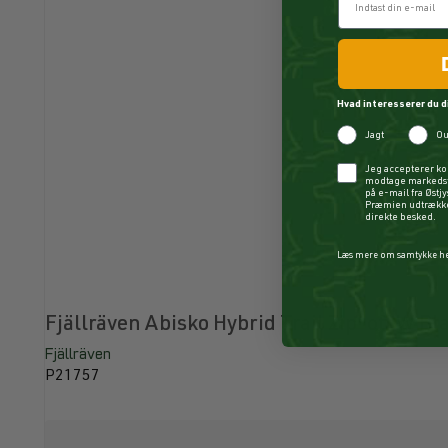
Hvad interesserer du d
Jagt
Ou
Checkbox
Jeg accepterer ko
modtage markedsf
på e-mail fra Østj
Præmien udtrækkes
direkte besked.
Læs mere om samtykke h
Fjällräven Abisko Hybrid Trail Zip-off W Bl
Fjällräven
P21757