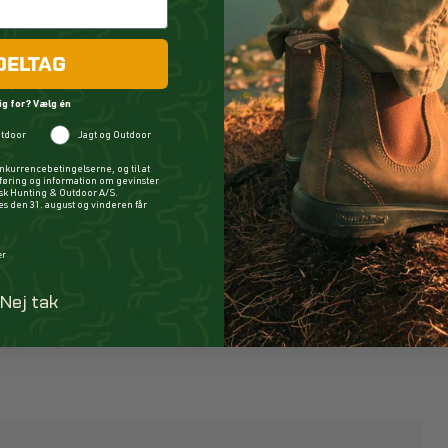
DELTAG
ig for? Vælg én
tdoor
Jagt og Outdoor
nkurrencebetingelserne, og til at
øring og information om gevinster
ysk Hunting & Outdoor A/S.
 den 31. august og vinderen får
er
Nej tak
ack