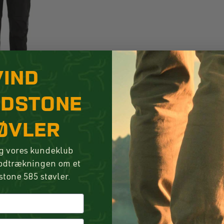
VIND
NDSTONE
ØVLER
g vores kundeklub
lodtrækningen om et
stone 585 støvler.