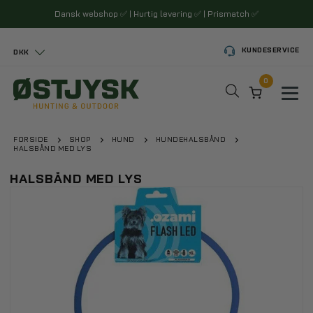
Dansk webshop
✅
| Hurtig levering
✅
| Prismatch
✅
KUNDESERVICE
DKK
0
Toggl
FORSIDE
SHOP
HUND
HUNDEHALSBÅND
HALSBÅND MED LYS
HALSBÅND MED LYS