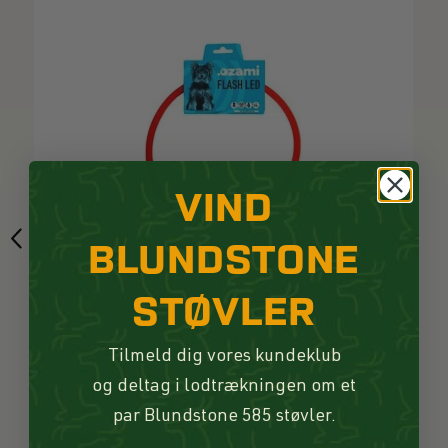
VIND
BLUNDSTONE
STØVLER
Ozami Flash Led Hundehalsbånd Rød - 70 cm
Tilmeld dig vores kundeklub
og deltag i lodtrækningen om et
89,00 DKK
par Blundstone 585 støvler.