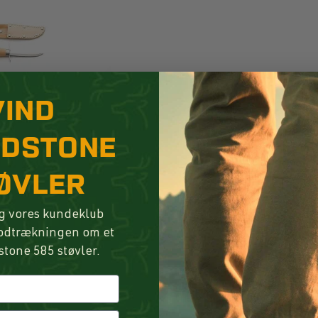
VIND
NDSTONE
ØVLER
g vores kundeklub
lodtrækningen om et
stone 585 støvler.