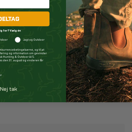
DELTAG
ig for? Vælg én
tdoor
Jagt og Outdoor
nkurrencebetingelserne, og til at
øring og information om gevinster
ysk Hunting & Outdoor A/S.
 den 31. august og vinderen får
er
Nej tak