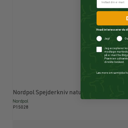
Hvad interesserer du d
Jagt
Ou
Checkbox
Jeg accepterer ko
modtage markedsf
på e-mail fra Østj
Præmien udtrækkes
direkte besked.
Læs mere om samtykke h
Nordpol Spejderkniv natur 85 mm. Træ
Nordpol
P15028