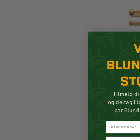
BLU
ST
Tilmeld di
og deltag i 
par Blund
Fornavn