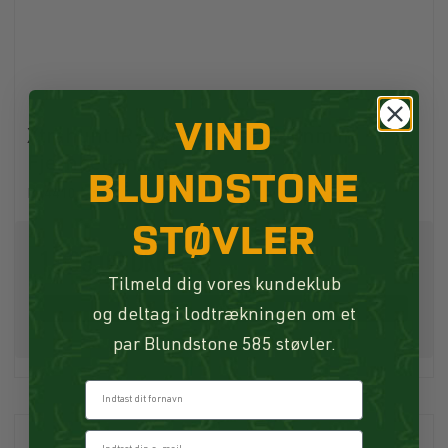
VIND
Xtrahunt IR-Lygte Kraftig 940nm m.
Fjernbetjening
BLUNDSTONE
B14410
STØVLER
1.099,00 DKK
Tilmeld dig vores kundeklub
Køb
og deltag i lodtrækningen om et
par Blundstone 585 støvler.
Fornavn