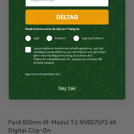
DELTAG
Hvad interesserer du dig for? Vælg én
Jagt
Outdoor
Jagt og Outdoor
Checkbox
Jeg accepterer konkurrencebetingelserne, og til at
modtage markedsføring og information om gevinster
på e-mail fra Østjysk Hunting & Outdoor A/S.
Præmien udtrækkes den 31. august og vinderen får
direkte besked.
Læs mere om samtykke her
Nej tak
Pard 850nm IR-Modul Til NV007SP2 4K
Digital Clip-On