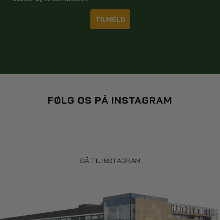
TILMELD
IR LYGTER TIL NATTEJAGT OG
REGULERING
IR lygter har revolutioneret nattejagt og regulering ved at give
jægere mulighed for at jage mere effektivt og sikkert om natten. De
giver også mulighed for at overvåge vildt og beskytte afgrøder mod
skadedyr i mørket.
FØLG OS PÅ INSTAGRAM
IR lygter udsender lys med en bølgelængde på ex. 940nm, hvilket
ikke kan ses af hverken mennesker eller dyr, så man kan iagttage
dyrene uden at blive opdaget og skræmme dem væk. De giver en
taktisk fordel og forbedrer nøjagtigheden i mørke forhold. Ved at
vælge den rigtige lygte, kan du øge din succesrate.
GÅ TIL INSTAGRAM