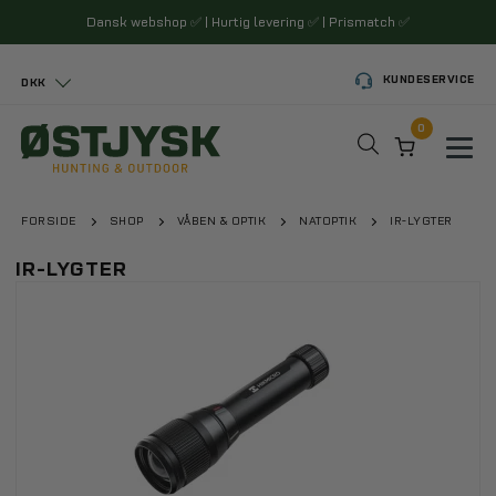
Dansk webshop
✅
| Hurtig levering
✅
| Prismatch
✅
KUNDESERVICE
DKK
0
Toggl
FORSIDE
SHOP
VÅBEN & OPTIK
NATOPTIK
IR-LYGTER
IR-LYGTER