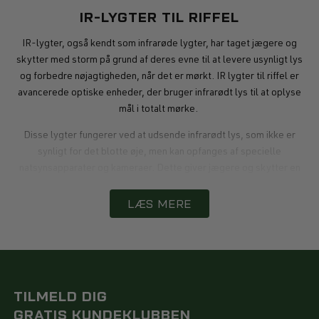
IR-LYGTER TIL RIFFEL
IR-lygter, også kendt som infrarøde lygter, har taget jægere og
skytter med storm på grund af deres evne til at levere usynligt lys
og forbedre nøjagtigheden, når det er mørkt. IR lygter til riffel er
avancerede optiske enheder, der bruger infrarødt lys til at oplyse
mål i totalt mørke.
Disse lygter fungerer ved at udsende infrarødt lys, som ikke er
synligt for det blotte øje, men kan opfanges af specielle
natsynsapparater og kameraer. Dette giver jægere og skytter en
fordel, når de skal identificere dyr i mørket uden at afsløre deres
LÆS MERE
position.
FORDELE VED INFRARØDE LYGTER
Infrarøde lygter har flere fordele, der gør dem til en uundværlig
udstyr til jægere og skytter: Den største fordel er at de udsender
TILMELD DIG
usynligt lys. Dette betyder, at dine mål ikke vil opdage, at de er
GRATIS KUNDEKLUBBEN
blevet oplyst, hvilket giver dig en taktisk fordel. Med en ir lygte kan