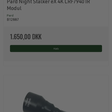
Pard Night Stalker eX 4K LRF/940 IR
Modul
Pard
B12887
1.650,00 DKK
Køb