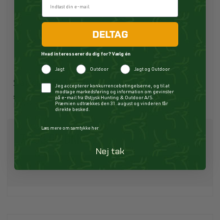
DELTAG
Hvad interesserer du dig for? Vælg én
Jagt
Outdoor
Jagt og Outdoor
Sauer Riffelkuffert Læder Emmebi
Checkbox
Jeg accepterer konkurrencebetingelserne, og til at
modtage markedsføring og information om gevinster
Sauer
på e-mail fra Østjysk Hunting & Outdoor A/S.
Præmien udtrækkes den 31. august og vinderen får
P13149
direkte besked.
Læs mere om samtykke her
7.995,00 DKK
Nej tak
Køb