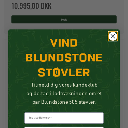
10.995,00 DKK
Køb
VIND
BLUNDSTONE
STØVLER
Tilmeld dig vores kundeklub
og deltag i lodtrækningen om et
par Blundstone 585 støvler.
Fornavn