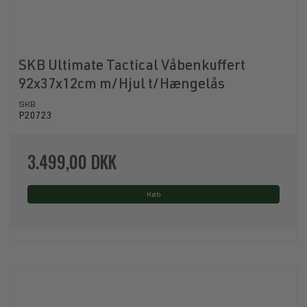
SKB Ultimate Tactical Våbenkuffert
92x37x12cm m/Hjul t/Hængelås
SKB
P20723
3.499,00 DKK
Køb