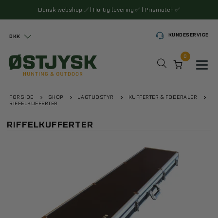
Dansk webshop
✅
| Hurtig levering
✅
| Prismatch
✅
KUNDESERVICE
DKK
0
Toggl
FORSIDE
SHOP
JAGTUDSTYR
KUFFERTER & FODERALER
RIFFELKUFFERTER
RIFFELKUFFERTER