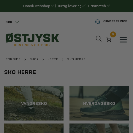
Dansk webshop
✅
| Hurtig levering
✅
| Prismatch
✅
KUNDESERVICE
DKK
0
Toggl
FORSIDE
SHOP
HERRE
SKO HERRE
SKO HERRE
VANDRESKO
HVERDAGSSKO