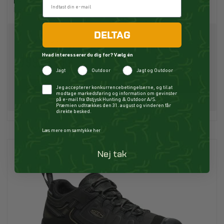
Merrell
P22812
DELTAG
1.299,00 DKK
Hvad interesserer du dig for? Vælg én
799,01 DKK
Jagt
Outdoor
Jagt og Outdoor
Køb
Checkbox
Jeg accepterer konkurrencebetingelserne, og til at
modtage markedsføring og information om gevinster
på e-mail fra Østjysk Hunting & Outdoor A/S.
Præmien udtrækkes den 31. august og vinderen får
direkte besked.
Læs mere om samtykke her
Nej tak