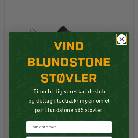
VIND
BLUNDSTONE
STØVLER
Tilmeld dig vores kundeklub
og deltag i lodtrækningen om et
par Blundstone 585 støvler.
Fornavn
Merrell Claypool 2 Sport GTX Sko Black