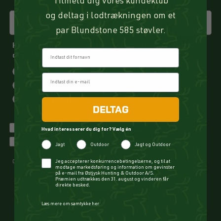
Tilmeld dig vores kundeklub
og deltag i lodtrækningen om et
par Blundstone 585 støvler.
Hvad vil du gerne modtage information og tilbud
Fornavn
om? Vælg én
Jagt
Outdoor
Jagt og Outdoor
DELTAG
Jeg vil gerne tilmeldes kundeklubben
Hvad interesserer du dig for? Vælg én
Jeg har læst og accepteret privatlivspolitikken
Jagt
Outdoor
Jagt og Outdoor
Cookie- og privatlivspolitik
Checkbox
Jeg accepterer konkurrencebetingelserne, og til at
modtage markedsføring og information om gevinster
på e-mail fra Østjysk Hunting & Outdoor A/S.
Præmien udtrækkes den 31. august og vinderen får
TILMELD
direkte besked.
Læs mere om samtykke her