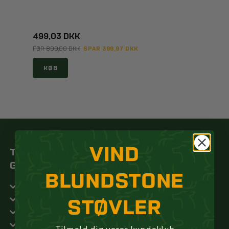
499,03 DKK
SPAR 399,97 DKK
FØR 899,00 DKK
KØB
VIND
TILMELD DIG
GRATIS KUNDEKLUBBEN
BLUNDSTONE
Vær den første til at modtage nyheder og tilbud
Deltag i vores månedlige konkurrence
STØVLER
Modtag eksklusive tilbud kun for medlemmer
Få invitationer til events