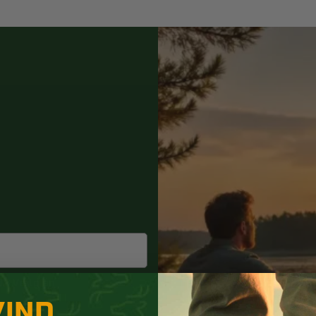
Hollowpoint ha
ER OG MODELLER AF CAMOUFLA
r ofte bruges af outdoorpersoner på grund af deres høje slidstyrk
 og har en høj ankelstøtte for at beskytte foden og anklen under 
nder finder du ørkenstøvler, bjergstøvler, vandrestøvler samt jagt
landt friluftsentusiaster og vandre på grund af deres robusthed
ret med vandtætte membraner, for at gøre dem mere velegnede til
 EN CAMOUFLAGESTØVLE MED 
le, der er designet til at beskytte dine fødder mod vand og fugti
påført indersiden af støvlen for at forhindre vand i at trænge ind.
m? Vælg én
kan bruges, men de mest almindelige er Gore-Tex og eVent.
VIND