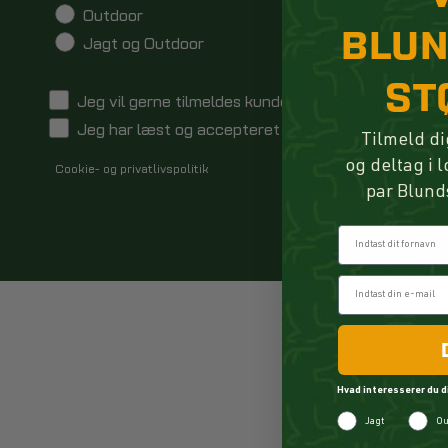
Outdoor
BLU
Jagt og Outdoor
Gore-Tex membran: Gore-Tex er en type mem
ST
Jeg vil gerne tilmeldes kundeklubben
eVent membran: eVent er en anden type m
Jeg har læst og accepteret privatlivspolitikken
Tilmeld di
og deltag i 
Cookie- og privatlivspolitik
par Blund
FORDELE
TILMELD
Fornavn
Den primære fordel ved at bruge en støvl
ved at forhindre vand i at trænge
Hvad interesserer du d
Jagt
Ou