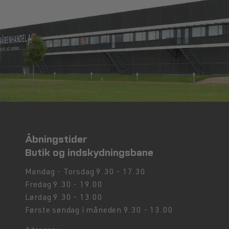
Tænk på, hvor og hvornår du vil bruge camo
høj grad af vandtæthed og varmeisolering.
Endelig bør du også overveje materialet og d
kvinder med en højere skafthøjde eller e
Åbningstider
Butik og indskydningsbane
Mandag - Torsdag 9.30 - 17.30
Fredag 9.30 - 19.00
Lørdag 9.30 - 13.00
Første søndag i måneden 9.30 - 13.00