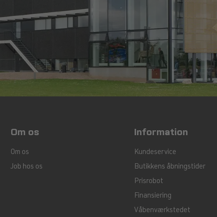
uflage støvlerne. Hvis du planlægger at bruge dem i våde eller k
 Hvis du vil bruge dem i varme og tørre forhold, kan du vælge en
Materiale og design
esignet af støvlerne. Hvis du har brug for ekstra støtte til dine an
n mere støttende sål. Hvis du vil have en mere alsidig støvle, kan
letvægtskonstruktion.
Om os
Information
Om os
Kundeservice
Job hos os
Butikkens åbningstider
Prisrobot
Finansiering
Våbenværkstedet