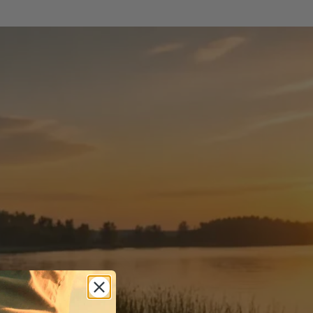
gl
GESTØVLER
e og holdbarhed. Disse støvler er normalt
krævende aktiviteter. I camouflage modeller
støvler.
 og evne til at beskytte fødderne mod
 forskellige miljøer og aktiviteter.
MEMBRAN?
ghed. Den indeholder en membran i dens
 Der er forskellige typer af membraner, der