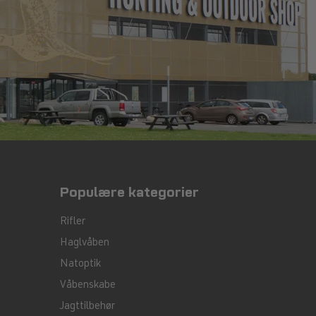
olde forhold, bør du vælge en støvle med en
 mere åndbar støvle med mindre vandtæthed.
kler eller fødder, bør du vælge en støvle til
 du vælge en lavere skafthøjde og en mere
Populære kategorier
Rifler
Haglvåben
Natoptik
Våbenskabe
Jagttilbehør