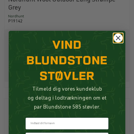
Nordhunt Wool Outdoor Lang Strømpe
Grey
Nordhunt
P19142
VIND
149,00 DKK
89,40 DKK
BLUNDSTONE
Køb
STØVLER
Tilmeld dig vores kundeklub
og deltag i lodtrækningen om et
par Blundstone 585 støvler.
Fornavn