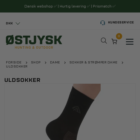
Dansk webshop
✅
| Hurtig levering
✅
| Prismatch
✅
KUNDESERVICE
DKK
0
Toggl
FORSIDE
SHOP
DAME
SOKKER & STRØMPER DAME
ULDSOKKER
ULDSOKKER