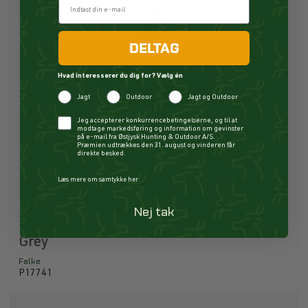
DELTAG
Hvad interesserer du dig for? Vælg én
Jagt
Outdoor
Jagt og Outdoor
Checkbox
Jeg accepterer konkurrencebetingelserne, og til at
modtage markedsføring og information om gevinster
på e-mail fra Østjysk Hunting & Outdoor A/S.
Præmien udtrækkes den 31. august og vinderen får
direkte besked.
Læs mere om samtykke her
Nej tak
Falke TK2 Explore Cool Wool Strømpe W
Grey
Falke
P17741