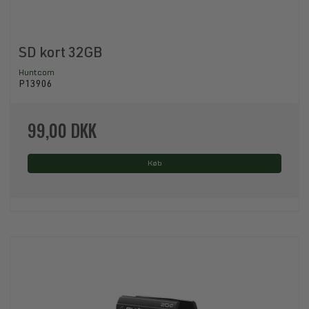
SD kort 32GB
Huntcom
P13906
99,00 DKK
Køb