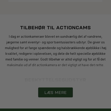
TILBEHØR TIL ACTIONCAMS
I dag er actionkameraer blevet en uundværlig del af vandrene,
jægerne samt eventyr- og sportsentusiasters udstyr. De giver os
mulighed for at fange spændende og halsbrækkende øjeblikke i høj
kvalitet, redigere i oplevelsen, og dele de helt specielle øjeblikke
med familie og venner. Godt tilbehør er altid vigtigt og for at få det
maksimale ud af dit actionkamera er det vigtigt at have det rette.
BESKYTTELSESUDSTYR
Vandtætte kasser er en nødvendighed for enhver, der elsker
LÆS MERE
vandsport eller bruger sit actioncam i regn og fugtigt vejr. De
beskytter dit actionkamera mod vand, sand og støv og giver dig
mulighed for at optage fantastiske øjeblikke under vandet.