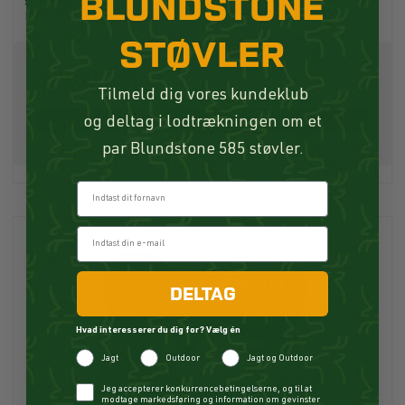
BLUNDSTONE
ShotKam
B13225
STØVLER
399,00 DKK
Tilmeld dig vores kundeklub
og deltag i lodtrækningen om et
Køb
par Blundstone 585 støvler.
Fornavn
DELTAG
Hvad interesserer du dig for? Vælg én
Jagt
Outdoor
Jagt og Outdoor
Checkbox
Jeg accepterer konkurrencebetingelserne, og til at
modtage markedsføring og information om gevinster