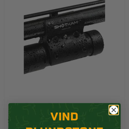
VIND
ShotKam Mini Montage Kaliber 12/16/20