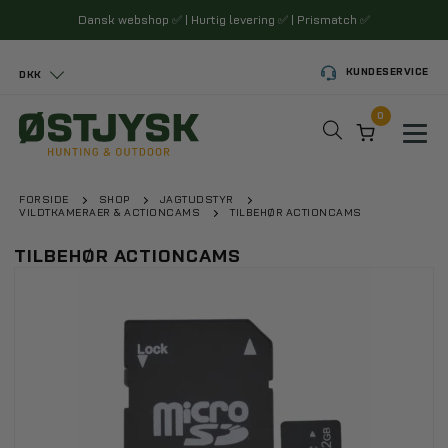
Dansk webshop
✅
| Hurtig levering
✅
| Prismatch
✅
KUNDESERVICE
DKK
0
Toggl
FORSIDE
SHOP
JAGTUDSTYR
VILDTKAMERAER & ACTIONCAMS
TILBEHØR ACTIONCAMS
TILBEHØR ACTIONCAMS