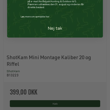
på e-mail fra Østjysk Hunting & Outdoor A/S.
Præmien udtrækkes den 31. august og vinderen får
direkte besked.
Læs mere om samtykke her
Nej tak
ShotKam Mini Montage Kaliber 20 og
Riffel
ShotKam
B13223
399,00 DKK
Køb