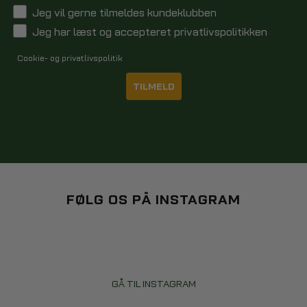
fange dine eventyr, er det værd at investere i det rette udstyr. Fra
Jeg vil gerne tilmeldes kundeklubben
beskyttelsesudstyr til monteringstilbehør og redigeringssoftware,
Jeg har læst og accepteret privatlivspolitikken
er der en verden af muligheder derude for at hjælpe dig med at få
mest muligt ud af dit actionkamera.
Cookie- og privatlivspolitik
TILMELD
FØLG OS PÅ INSTAGRAM
GÅ TIL INSTAGRAM