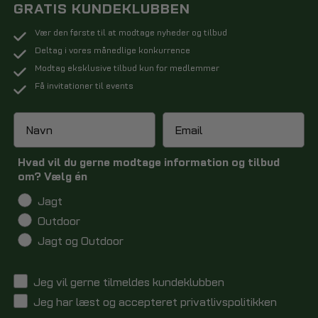
GRATIS KUNDEKLUBBEN
forstærkede sømme og ekstra lommer til opbevaring af
værdigenstande. Dette gør dem til en alsidig løsning til både
Vær den første til at modtage nyheder og tilbud
udendørs eventyr og daglig brug. Derudover kan regnbukser også
Deltag i vores månedlige konkurrence
være lette og kompakte, hvilket gør dem nemme at transportere,
Modtag eksklusive tilbud kun for medlemmer
når du er på farten.
Få invitationer til events
FIND DIN MODEL
Markedet for regnbukser til herrer er fyldt med forskellige mærker
og stilarter, der imødekommer forskellige præferencer og behov.
Hvad vil du gerne modtage information og tilbud
Fra slanke og minimalistiske designs til mere tekniske og robuste
om? Vælg én
muligheder er der noget for enhver smag. De er ofte fremstillet af
Jagt
avancerede materialer, der effektivt afviser vand og beskytter mod
Outdoor
elementerne. Uanset om du er ude på en vandretur i regnen eller
pendler på cykel gennem byens gader, kan regnbukser være din
Jagt og Outdoor
ultimative allierede mod dårligt vejr.
Jeg vil gerne tilmeldes kundeklubben
FORDELE VED REGNBUKSER TIL HERRE
Jeg har læst og accepteret privatlivspolitikken