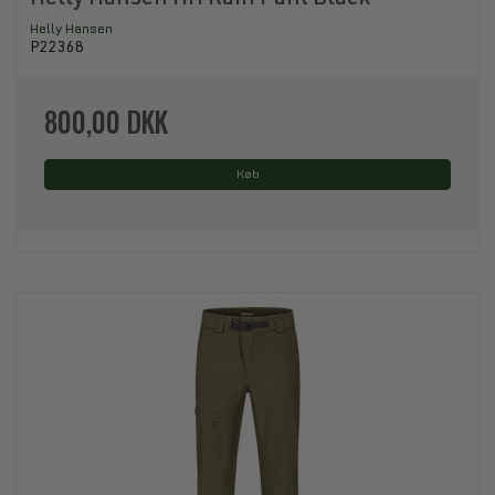
Helly Hansen
P22368
800,00 DKK
Køb