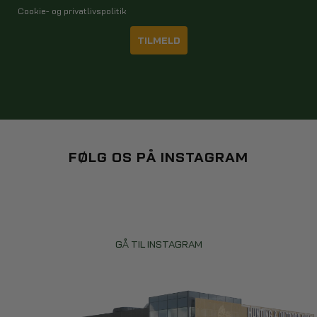
Regnbukser til herre har en række fordele, der strækker sig ud over
Cookie- og privatlivspolitik
blot at holde dig tør. De kan hjælpe med at bevare din komfort og
sikkerhed under våde forhold. De beskytter dine tøj mod pletter og
TILMELD
fugt, hvilket betyder, at du kan opretholde din stil, selv når vejret
ikke er på din side. Når du vælger et par herre regnbukser, er det
vigtigt at overveje pasform, størrelse, og funktionelle egenskaber.
Sørg for, at bukserne passer og giver tilstrækkelig
bevægelsesfrihed. Vælg også det rigtige materiale afhængigt af
dine aktiviteter - letvægtsmaterialer er ideelle til vandreture, mens
mere robuste materialer er velegnede til ekstreme vejrforhold.
FØLG OS PÅ INSTAGRAM
GÅ TIL INSTAGRAM