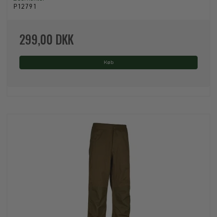
P12791
299,00 DKK
Køb