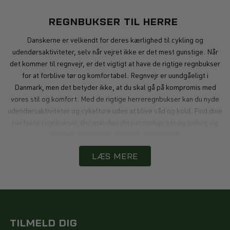
REGNBUKSER TIL HERRE
Danskerne er velkendt for deres kærlighed til cykling og
udendørsaktiviteter, selv når vejret ikke er det mest gunstige. Når
det kommer til regnvejr, er det vigtigt at have de rigtige regnbukser
for at forblive tør og komfortabel. Regnvejr er uundgåeligt i
Danmark, men det betyder ikke, at du skal gå på kompromis med
vores stil og komfort. Med de rigtige herreregnbukser kan du nyde
udendørsaktiviteter og cykelture uden at blive våd og kold. Find dine
perfekte regnbukser, der matcher din personlige stil og behov, og
naviger i det danske regnvejr med lethed.
LÆS MERE
FUNKTIONELLE EGENSKABER VED
REGNBUKSER
Moderne regnbukser til herrer er ikke kun begrænset til at være
vandtætte. Mange designs inkluderer åndbare materialer, der
TILMELD DIG
forhindrer overophedning og sved. Nogle regnbukser har endda