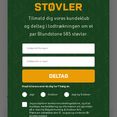
STØVLER
Tilmeld dig vores kundeklub
og deltag i lodtrækningen om et
par Blundstone 585 støvler.
Fornavn
DELTAG
Hvad interesserer du dig for? Vælg én
Haglöfs Korp Proof II Pant True Black
Jagt
Outdoor
Jagt og Outdoor
Haglöfs
P14391
Checkbox
Jeg accepterer konkurrencebetingelserne, og til at
modtage markedsføring og information om gevinster
på e-mail fra Østjysk Hunting & Outdoor A/S.
Præmien udtrækkes den 31. august og vinderen får
direkte besked.