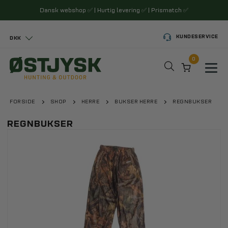
Dansk webshop
✅
| Hurtig levering
✅
| Prismatch
✅
KUNDESERVICE
DKK
0
Toggl
FORSIDE
SHOP
HERRE
BUKSER HERRE
REGNBUKSER
REGNBUKSER