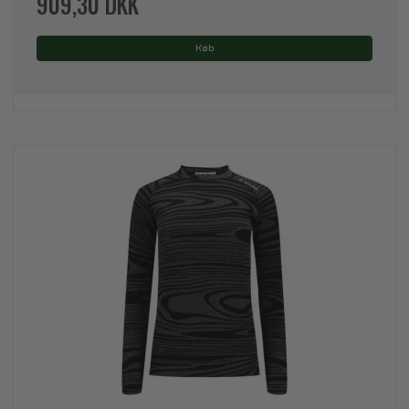
909,30 DKK
Køb