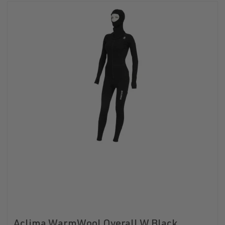
Aclima WarmWool Overall W Black