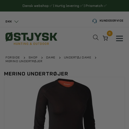
Dansk webshop
✅
| Hurtig levering
✅
| Prismatch
✅
KUNDESERVICE
DKK
0
Toggl
FORSIDE
SHOP
DAME
UNDERTØJ DAME
MERINO UNDERTRØJER
MERINO UNDERTRØJER