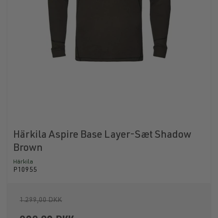
Härkila Aspire Base Layer-Sæt Shadow
Brown
Härkila
P10955
1.299,00 DKK