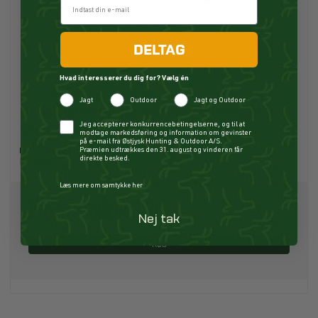
DELTAG
Hvad interesserer du dig for? Vælg én
Jagt
Outdoor
Jagt og Outdoor
Helly Hansen Lifa Merino Midweight
Checkbox
Jeg accepterer konkurrencebetingelserne, og til at
Crew Base Layer W Black
modtage markedsføring og information om gevinster
på e-mail fra Østjysk Hunting & Outdoor A/S.
Helly Hansen
Præmien udtrækkes den 31. august og vinderen får
direkte besked.
P13386
Læs mere om samtykke her
Pris fra
529,00 DKK
Nej tak
Køb