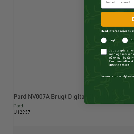
Hvad interesserer du d
Jagt
Ou
Checkbox
Jeg accepterer ko
modtage markedsf
på e-mail fra Østj
Præmien udtrækkes
direkte besked.
Læs mere om samtykke h
Pard NV007A Brugt Digital Clip-On natopti
Pard
U12937