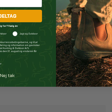
DELTAG
ig for? Vælg én
tdoor
Jagt og Outdoor
nkurrencebetingelserne, og til at
øring og information om gevinster
ysk Hunting & Outdoor A/S.
 den 31. august og vinderen får
er
Nej tak
k