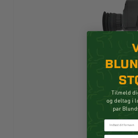
BLU
ST
Tilmeld di
og deltag i 
par Blund
Fornavn