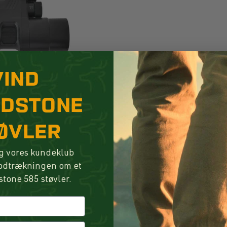
VIND
NDSTONE
ØVLER
g vores kundeklub
lodtrækningen om et
stone 585 støvler.