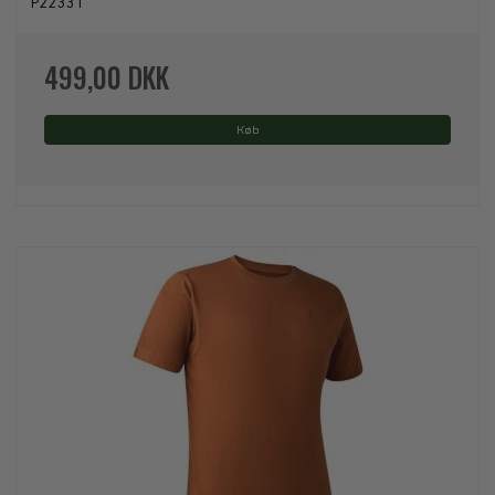
P22331
499,00 DKK
Køb