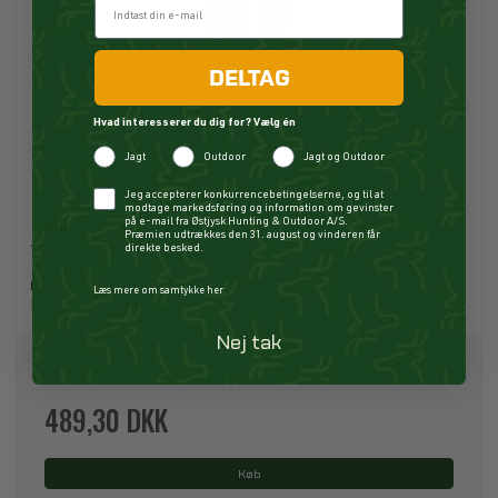
DELTAG
Hvad interesserer du dig for? Vælg én
Jagt
Outdoor
Jagt og Outdoor
Checkbox
Jeg accepterer konkurrencebetingelserne, og til at
modtage markedsføring og information om gevinster
Deerhunter Lady Slogen Zip-Off Bukser
på e-mail fra Østjysk Hunting & Outdoor A/S.
Præmien udtrækkes den 31. august og vinderen får
direkte besked.
Timber
Deerhunter
Læs mere om samtykke her
P12865
Nej tak
699,00 DKK
489,30 DKK
Køb