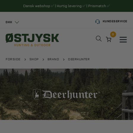
Dansk webshop
✅
| Hurtig levering
✅
| Prismatch
✅
KUNDESERVICE
DKK
0
Toggl
FORSIDE
SHOP
BRAND
DEERHUNTER