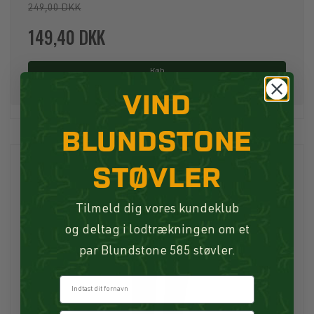
249,00 DKK
149,40 DKK
Køb
VIND
BLUNDSTONE
STØVLER
Tilmeld dig vores kundeklub
og deltag i lodtrækningen om et
par Blundstone 585 støvler.
Fornavn