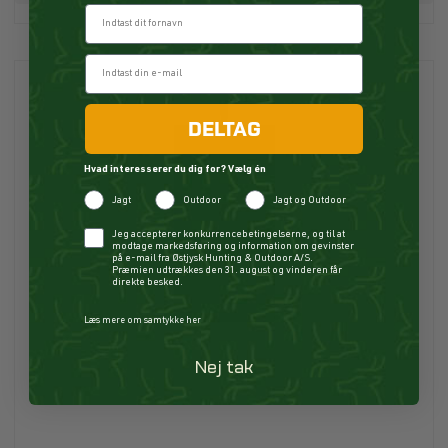
Fornavn
DELTAG
Hvad interesserer du dig for? Vælg én
Jagt
Outdoor
Jagt og Outdoor
Checkbox
Jeg accepterer konkurrencebetingelserne, og til at
modtage markedsføring og information om gevinster
på e-mail fra Østjysk Hunting & Outdoor A/S.
Præmien udtrækkes den 31. august og vinderen får
direkte besked.
Læs mere om samtykke her
Nej tak