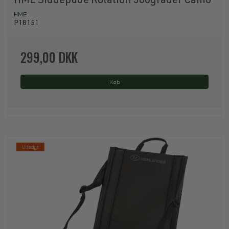
HME Siddepude Rotation 360grader Camo
HME
P18151
299,00 DKK
Køb
Udsolgt