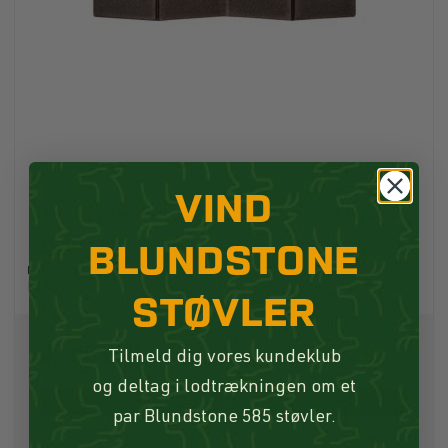
VIND
Deerhunter Foldbart Siddeunderlag Art
Green
BLUNDSTONE
Deerhunter
P16378
STØVLER
49,00 DKK
Tilmeld dig vores kundeklub
og deltag i lodtrækningen om et
Køb
par Blundstone 585 støvler.