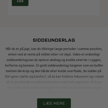
KØB
SIDDEUNDERLAG
Når du er på jagt, kan du tilbringe lange perioder i samme position,
enten ved at vente på vildtet eller i et skjul. Uden et ordentligt
siddeunderlag kan du opleve ubehag og endda smerter i ryggen,
hofterne og benene. Et godt siddeunderlag fungerer som en buffer
mellem din krop og den hårde eller kolde overflade, du sidder på.
Det giver støtte og komfort, så du kan forblive fokuseret og i stand
til at opretholde en optimal position under hele jagtturen. At have
det rette siddeunderlag kan gøre en markant forskel under lange
timer på jagtmarken.
LÆS MERE
KOMFORT OG PRAKTISK PÅ JAGTTUREN