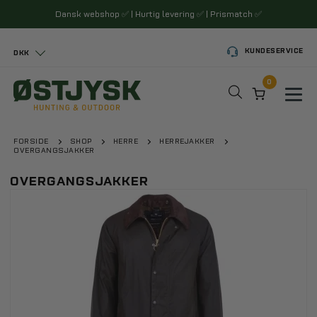
Dansk webshop
✅
| Hurtig levering
✅
| Prismatch
✅
KUNDESERVICE
DKK
0
Toggl
FORSIDE
SHOP
HERRE
HERREJAKKER
OVERGANGSJAKKER
OVERGANGSJAKKER