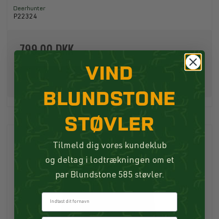
Deerhunter
P22324
799,00 DKK
VIND
Køb
BLUNDSTONE
STØVLER
Tilmeld dig vores kundeklub
og deltag i lodtrækningen om et
par Blundstone 585 støvler.
Fornavn