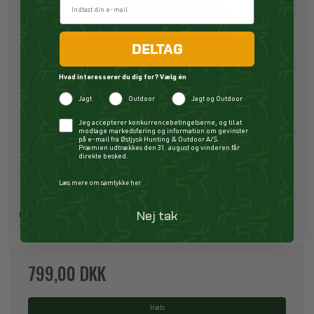
DELTAG
Hvad interesserer du dig for? Vælg én
Jagt
Outdoor
Jagt og Outdoor
Checkbox
Jeg accepterer konkurrencebetingelserne, og til at
modtage markedsføring og information om gevinster
på e-mail fra Østjysk Hunting & Outdoor A/S.
Præmien udtrækkes den 31. august og vinderen får
direkte besked.
Deerhunter Sherpa Lined Corduroy Jacket
Læs mere om samtykke her
Rustleaf
Nej tak
Deerhunter
P22325
799,00 DKK
Køb