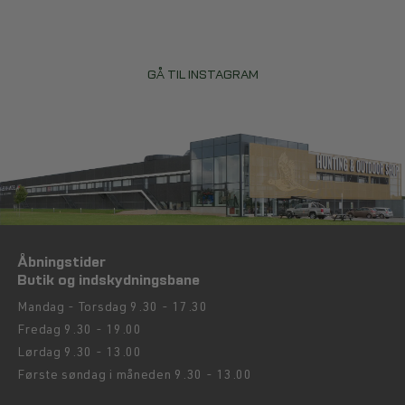
Samtidig vælger mange modeller med hurtigtørrende og
rengøringsvenlige materialer, som gør stolen nem at vedligeholde
efter brug.
GÅ TIL INSTAGRAM
FIND CAMPINGSTOLE HOS HUNTINGLIFE
Hos Huntinglife finder du et udvalg af campingstole, outdoorstole,
klapstole og festivalstole til forskellige behov. Uanset om du skal
bruge en stol til tur, camping eller afslapning i haven, kan du finde en
løsning, der passer til dit behov.
Åbningstider
Butik og indskydningsbane
Mandag - Torsdag 9.30 - 17.30
Fredag 9.30 - 19.00
Lørdag 9.30 - 13.00
Første søndag i måneden 9.30 - 13.00