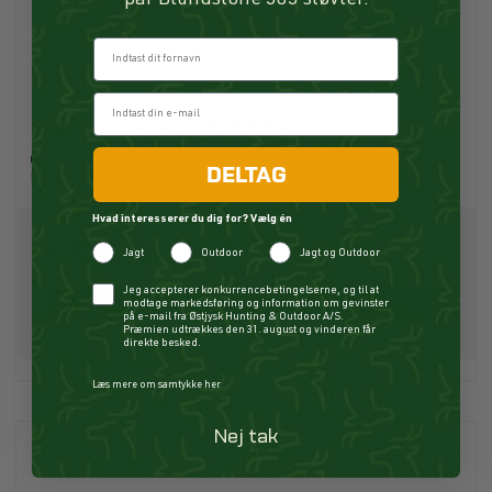
par Blundstone 585 støvler.
Fornavn
Outwell Levisport Stol Navy
Outwell
DELTAG
B13990
Hvad interesserer du dig for? Vælg én
799,95 DKK
Jagt
Outdoor
Jagt og Outdoor
Checkbox
Jeg accepterer konkurrencebetingelserne, og til at
Køb
modtage markedsføring og information om gevinster
på e-mail fra Østjysk Hunting & Outdoor A/S.
Præmien udtrækkes den 31. august og vinderen får
direkte besked.
Læs mere om samtykke her
Nej tak