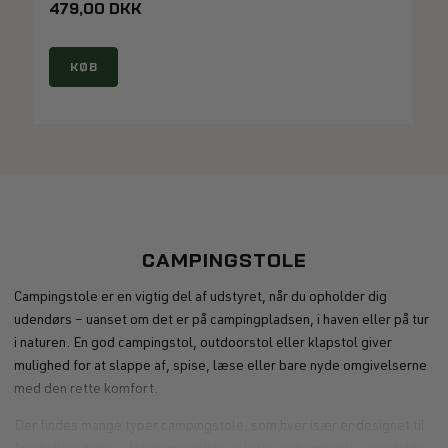
479,00 DKK
KØB
CAMPINGSTOLE
Campingstole er en vigtig del af udstyret, når du opholder dig
udendørs – uanset om det er på campingpladsen, i haven eller på tur
i naturen. En god campingstol, outdoorstol eller klapstol giver
mulighed for at slappe af, spise, læse eller bare nyde omgivelserne
med den rette komfort.
Der findes mange typer campingstole, som hver især er designet til