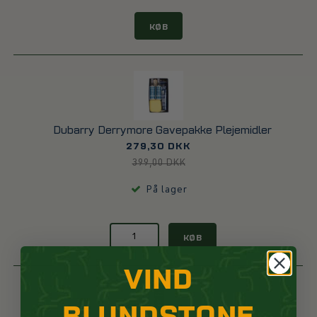
KØB
Dubarry Derrymore Gavepakke Plejemidler
279,30 DKK
399,00 DKK
På lager
KØB
VIND
BLUNDSTONE