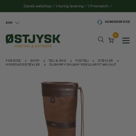
Dansk webshop
✅
| Hurtig levering
✅
| Prismatch
✅
KUNDESERVICE
DKK
0
Toggl
FORSIDE
SHOP
TØJ & SKO
FODTØJ
STØVLER
HVERDAGSSTØVLER
DUBARRY GALWAY REGULARFIT WALNUT