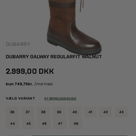
DUBARRY
DUBARRY GALWAY REGULARFIT WALNUT
2.999,00 DKK
VÆLG VARIANT
STØRRELSESGUIDE
36
37
38
39
40
41
42
43
44
45
46
47
48