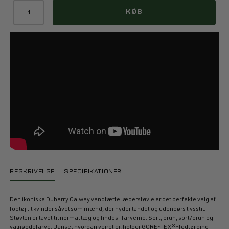
KØB
BESKRIVELSE
SPECIFIKATIONER
Den ikoniske Dubarry Galway vandtætte læderstøvle er det perfekte valg af
fodtøj til kvinder såvel som mænd, der nyder landet og udendørs livsstil.
Støvlen er lavet til normal læg og findes i farverne: Sort, brun, sort/brun og
valnøddefarve. Uanset hvordan vejret er, holder GORE-TEX®-fodtøj dine