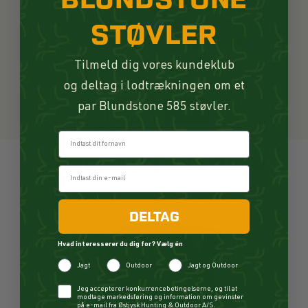
Collonil Carbon Pro 300 ML
STØVLER
115,00 DKK
Tilmeld dig vores kundeklub
På lager
og deltag i lodtrækningen om et
par Blundstone 585 støvler.
KØB
Fornavn
ANDRE ALTERNATIVER
DELTAG
Hvad interesserer du dig for? Vælg én
Jagt
Outdoor
Jagt og Outdoor
Checkbox
Jeg accepterer konkurrencebetingelserne, og til at
modtage markedsføring og information om gevinster
på e-mail fra Østjysk Hunting & Outdoor A/S.