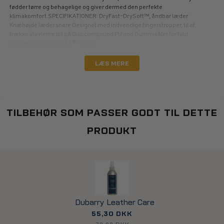
fødder tørre og behagelige og giver dermed den perfekte
klimakomfort.SPECIFIKATIONER: DryFast–DrySoft™, åndbar læder
Knæhøjde læder snøre Designet med indvendige fingerstropper, til at
trække støvlerne let på Duo compound PU and Gummisåler for fuld
vandtæthedGORE-TEX®-fodtøj
LÆS MERE
TILBEHØR SOM PASSER GODT TIL DETTE
PRODUKT
Dubarry Leather Care
55,30 DKK