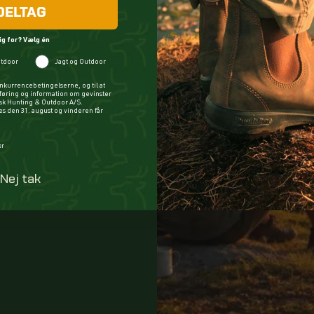
DELTAG
ig for? Vælg én
tdoor
Jagt og Outdoor
nkurrencebetingelserne, og til at
øring og information om gevinster
ysk Hunting & Outdoor A/S.
 den 31. august og vinderen får
m? Vælg én
er
Nej tak