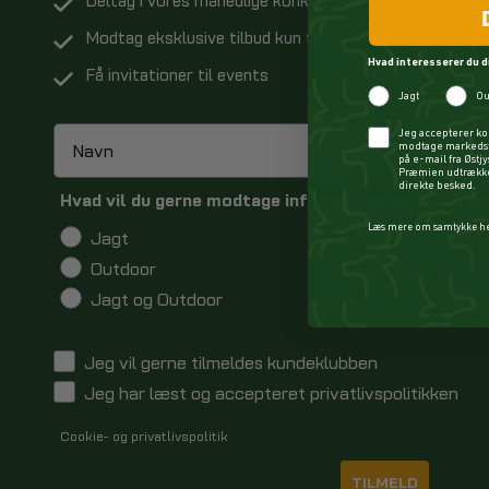
Deltag i vores månedlige konkurrence
Modtag eksklusive tilbud kun for medlemmer
Hvad interesserer du d
Få invitationer til events
Jagt
Ou
Checkbox
Jeg accepterer ko
modtage markedsf
på e-mail fra Østj
Præmien udtrækkes
direkte besked.
Hvad vil du gerne modtage information og tilbud o
Læs mere om samtykke h
Jagt
Outdoor
Jagt og Outdoor
Jeg vil gerne tilmeldes kundeklubben
Jeg har læst og accepteret privatlivspolitikken
Cookie- og privatlivspolitik
TILMELD