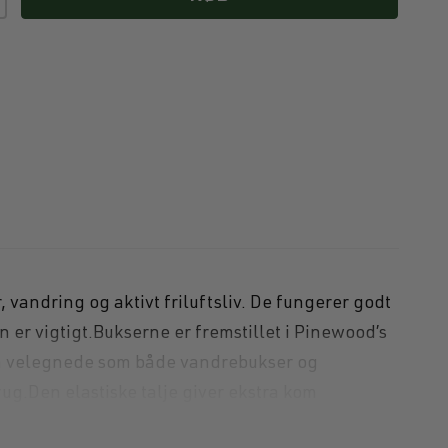
gl
vandring og aktivt friluftsliv. De fungerer godt
 er vigtigt.Bukserne er fremstillet i Pinewood’s
dem velegnede som både vandrebukser og
rug.Den elastiske talje giver ekstra kom