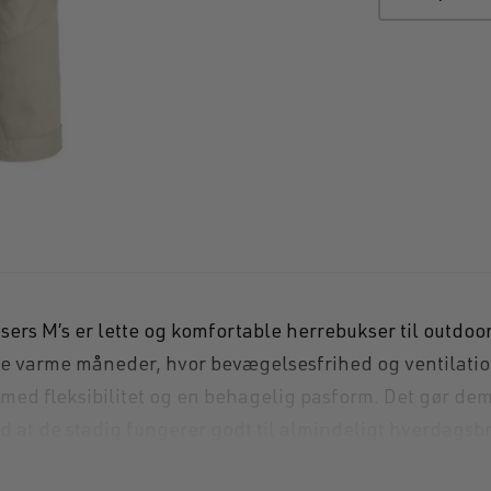
Hollowpoint ha
 M’s er lette og komfortable herrebukser til outdoor, 
i de varme måneder, hvor bevægelsesfrihed og ventilation
e med fleksibilitet og en behagelig pasform. Det gør 
med at de stadig fungerer godt til almindeligt hverdagsb