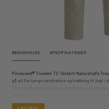
BESKRIVELSE
SPECIFIKATIONER
Pinewood® Tiveden TC-Stretch NatureSafe Trousers
på alt fra lange vandreture og trekking til jagt 
TC-stretch materiale, som kombinerer slidstyrk
fritidsbukser til aktiv brug i naturen, samtidig 
LÆS MERE