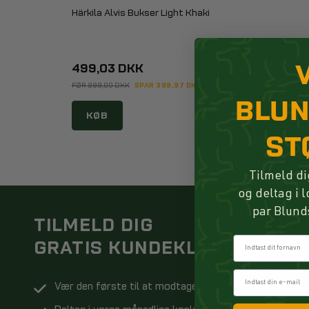
Härkila Alvis Bukser Light Khaki
499,03 DKK
FØR 899,00 DKK
SPAR 399,97 DKK
BLU
KØB
ST
Tilmeld di
og deltag i 
par Blund
TILMELD DIG
Fornavn
GRATIS KUNDEKLUBBEN
Vær den første til at modtage nyheder og tilbud