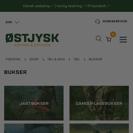
Dansk webshop
✅
| Hurtig levering
✅
| Prismatch
✅
KUNDESERVICE
DKK
0
Toggl
FORSIDE
SHOP
TØJ & SKO
TØJ
BUKSER
BUKSER
JAGTBUKSER
CAMOUFLAGEBUKSER