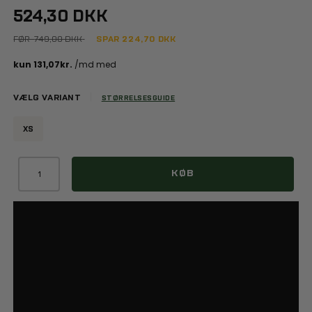
524,30 DKK
FØR
749,00 DKK
SPAR
224,70
DKK
VÆLG VARIANT
STØRRELSESGUIDE
XS
KØB