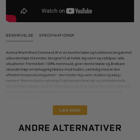
BESKRIVELSE
SPECIFIKATIONER
Aclima WarmWool Crewneck W er en komfortabel og funktionel langærmet
uldundertrøje til kvinder, designet til at holde dig varm og veltilpas i alle
situationer. Fremstillet i 100% merinould, giver denne bløde og åndbare
skiundertrøje en behagelig følelse mod huden, samtidig med at den
effektivt temperaturregulerer – den holder dig varm i kulden og kølig i
varmen. Merinouldens naturlige fugttransporterende og antibakterielle
egenskaber hjælper med at holde dig tør og frisk, selv under fysisk aktivitet.
Trøjens strækbare og åndbare materiale sikrer en perfekt pasform og
optimal bevægelsesfr
LÆS MERE
ANDRE ALTERNATIVER