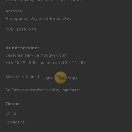
Første søndag i måneden 9.30 - 13.00
Adresse:
Kildeparken 32, 8722 Hedensted
CVR: 12381239
Kundeservice:
customerservice@ostjysk.com
+45 75 89 00 00 (man-fre 9.30 - 16.00)
Aktivt medlem af:
Se Fødevarestyrelsens smiley-rapporter
Om os
Om os
Job hos os