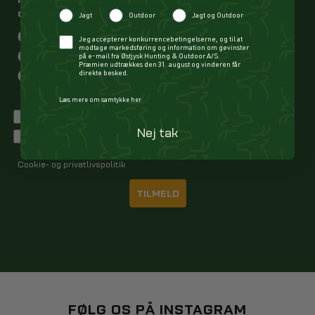
om? Vælg én
Jagt
Outdoor
Jagt og Outdoor
Jagt
Checkbox
Jeg accepterer konkurrencebetingelserne, og til at
modtage markedsføring og information om gevinster
Outdoor
på e-mail fra Østjysk Hunting & Outdoor A/S.
Præmien udtrækkes den 31. august og vinderen får
Jagt og Outdoor
direkte besked.
Læs mere om samtykke her
Jeg vil gerne tilmeldes kundeklubben
Nej tak
Jeg har læst og accepteret privatlivspolitikken
Cookie- og privatlivspolitik
TILMELD
FØLG OS PÅ INSTAGRAM