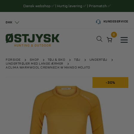
Dansk webshop
✅
| Hurtig levering
✅
| Prismatch
✅
KUNDESERVICE
DKK
0
Toggl
FORSIDE
SHOP
TØJ & SKO
TØJ
UNDERTØJ
UNDERTRØJER MED LANGE ÆRMER
ACLIMA WARMWOOL CREWNECK W MANGO MOJITO
-30%