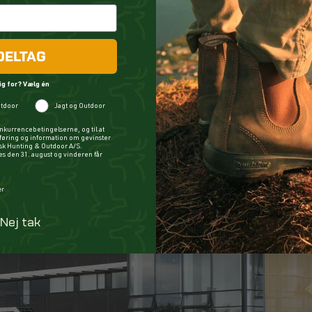
DELTAG
ig for? Vælg én
GÅ TIL INSTAGRAM
tdoor
Jagt og Outdoor
nkurrencebetingelserne, og til at
øring og information om gevinster
ysk Hunting & Outdoor A/S.
 den 31. august og vinderen får
er
Nej tak