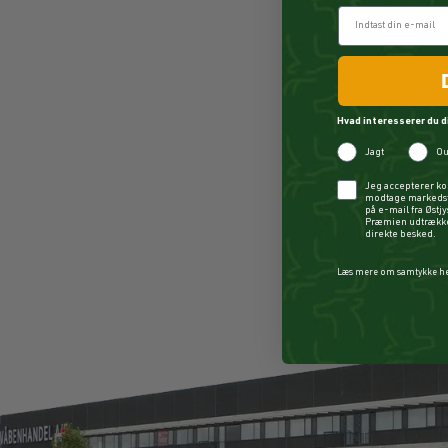
Hvad interesserer du d
Jagt
Ou
Checkbox
Jeg accepterer ko
modtage markedsf
på e-mail fra Østj
Præmien udtrækkes
direkte besked.
Læs mere om samtykke h