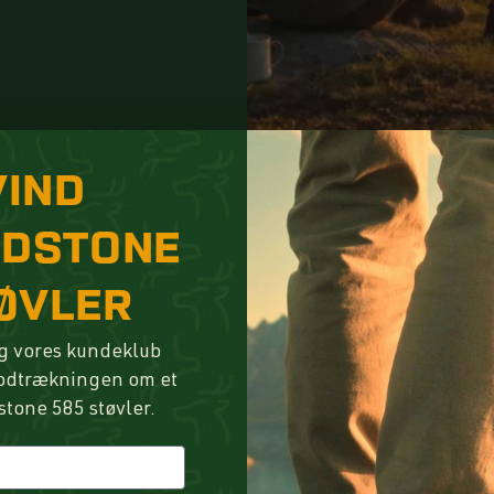
Hollowpoint ha
VIND
NDSTONE
ØVLER
FØLG OS PÅ INSTAGRAM
g vores kundeklub
lodtrækningen om et
stone 585 støvler.