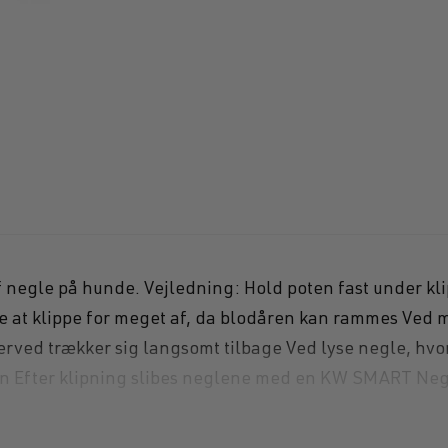
Hollowpoint ha
f negle på hunde. Vejledning: Hold poten fast under kl
t klippe for meget af, da blodåren kan rammes Ved meg
ed trækker sig langsomt tilbage Ved lyse negle, hvor 
n Efter klipning slibes neglene med en KW SMART Neglef