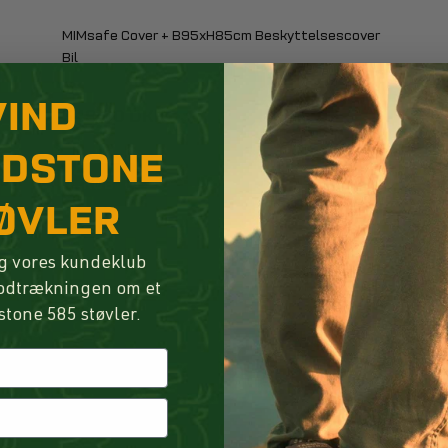
MIMsafe Cover + B95xH85cm Beskyttelsescover
Bil
VIND
349,00 DKK
NDSTONE
KØB
ØVLER
g vores kundeklub
lodtrækningen om et
stone 585 støvler.