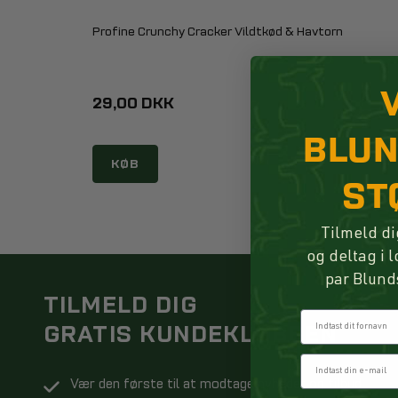
Profine Crunchy Cracker Vildtkød & Havtorn
29,00 DKK
BLU
KØB
ST
Tilmeld di
og deltag i 
par Blund
TILMELD DIG
Fornavn
GRATIS KUNDEKLUBBEN
Vær den første til at modtage nyheder og tilbud