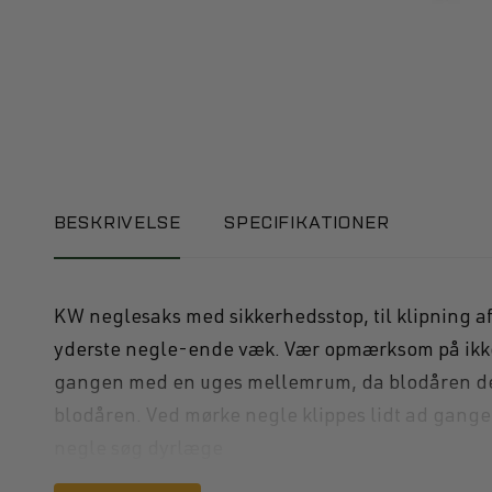
BESKRIVELSE
SPECIFIKATIONER
KW neglesaks med sikkerhedsstop, til klipning a
yderste negle-ende væk. Vær opmærksom på ikke a
gangen med en uges mellemrum, da blodåren derv
blodåren. Ved mørke negle klippes lidt ad gange
negle søg dyrlæge