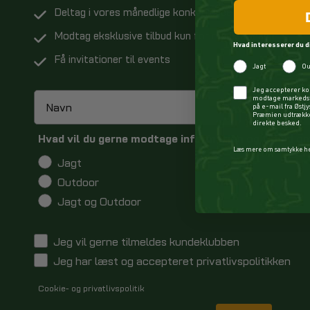
Deltag i vores månedlige konkurrence
Modtag eksklusive tilbud kun for medlemmer
Hvad interesserer du d
Få invitationer til events
Jagt
Ou
Checkbox
Jeg accepterer ko
modtage markedsf
på e-mail fra Østj
Præmien udtrækkes
direkte besked.
Hvad vil du gerne modtage information og tilbud o
Læs mere om samtykke h
Jagt
Outdoor
Jagt og Outdoor
Jeg vil gerne tilmeldes kundeklubben
Jeg har læst og accepteret privatlivspolitikken
Cookie- og privatlivspolitik