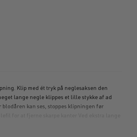
gl
ipning. Klip med ét tryk på neglesaksen den
et lange negle klippes et lille stykke af ad
blodåren kan ses, stoppes klipningen før
il for at fjerne skarpe kanter Ved ekstra lange