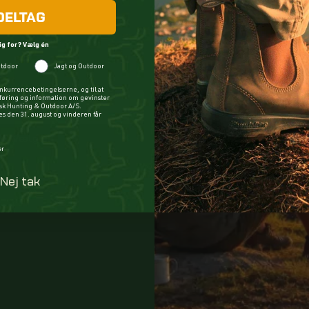
DELTAG
ig for? Vælg én
tdoor
Jagt og Outdoor
nkurrencebetingelserne, og til at
øring og information om gevinster
ysk Hunting & Outdoor A/S.
 den 31. august og vinderen får
m? Vælg én
er
Nej tak