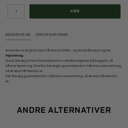
KØB
BESKRIVELSE
SPECIFIKATIONER
Anvendes til at fjerne løse hår hos korthårs- og stockhårsracer og kat.
Vejledning:
Hund: Bevæg Smart Gummibørsten i cirkelbevægelser på kroppen, så
hårene løsner sig. Derefter bevæges gummibørsten i hårenes vokseretning,
så de løse hår børstes af.
Kat: Bevæg gummibørsten i hårenes vokseretning, så de løse hår børstes
af.
ANDRE ALTERNATIVER