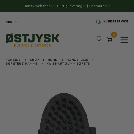
Dansk webshop
✅
| Hurtig levering
✅
| Prismatch
✅
KUNDESERVICE
DKK
0
Toggl
FORSIDE
SHOP
HUND
HUNDEPLEJE
BØRSTER & KAMME
KW SMART GUMMIBØRSTE