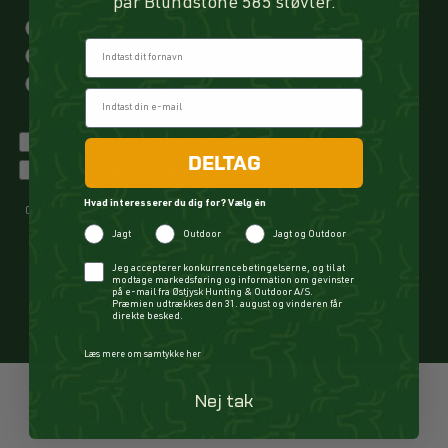
par Blundstone 585 støvler.
Jagt
Fornavn
Outdoor
Jagt og Outdoor
Jeg vil gerne tilmeldes kundeklubben
DELTAG
Jeg har læst og accepteret privatlivspolitikken
Hvad interesserer du dig for? Vælg én
Cookie- og privatlivspolitik
Jagt
Outdoor
Jagt og Outdoor
TILMELD
Checkbox
Jeg accepterer konkurrencebetingelserne, og til at
modtage markedsføring og information om gevinster
på e-mail fra Østjysk Hunting & Outdoor A/S.
Præmien udtrækkes den 31. august og vinderen får
direkte besked.
Læs mere om samtykke her
Nej tak
FØLG OS PÅ INSTAGRAM