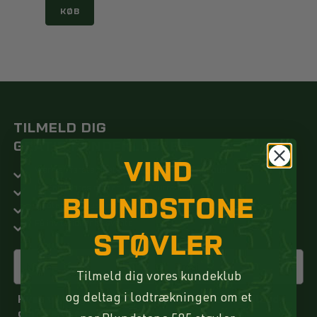
KØB
TILMELD DIG
GRATIS KUNDEKLUBBEN
VIND
Vær den første til at modtage nyheder og tilbud
Deltag i vores månedlige konkurrence
BLUNDSTONE
Modtag eksklusive tilbud kun for medlemmer
Få invitationer til events
STØVLER
Tilmeld dig vores kundeklub
Hvad vil du gerne modtage information og tilbud
og deltag i lodtrækningen om et
om? Vælg én