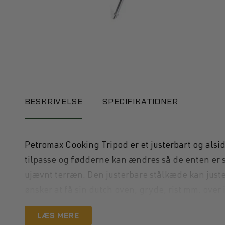
BESKRIVELSE
SPECIFIKATIONER
Petromax Cooking Tripod er et justerbart og alsidig
tilpasse og fødderne kan ændres så de enten er sp
ujævnt terræn. Den justerbare stålkæde kan just
ønsker at få sin dutch oven, gryde, rist mm. ove
LÆS MERE