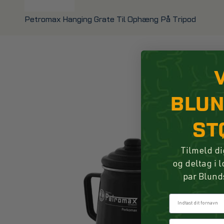
Petromax Hanging Grate Til Ophæng På Tripod
BLU
ST
Tilmeld di
og deltag i 
par Blund
Fornavn