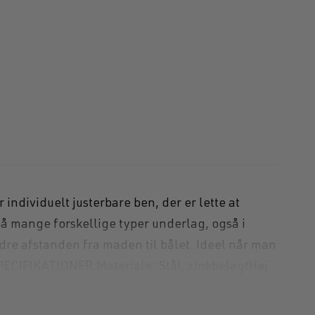
gl
 individuelt justerbare ben, der er lette at
 på mange forskellige typer underlag, også i
re afstanden fra maden til bålet. Ideel når man
SPECIFIKATIONER:Materiale: Stål, zinkbelagtHøj