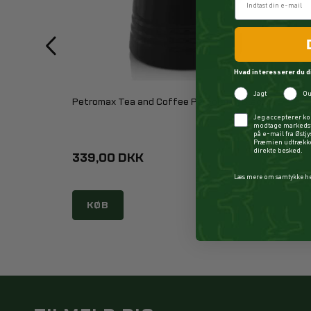
Hvad interesserer du d
Jagt
Ou
Petromax Tea and Coffee Percolator Black
Checkbox
Jeg accepterer ko
modtage markedsf
på e-mail fra Østj
Præmien udtrækkes
direkte besked.
339,00 DKK
Læs mere om samtykke h
KØB