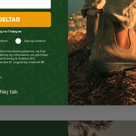
DELTAG
ig for? Vælg én
tdoor
Jagt og Outdoor
Stanley Classic Vacuum 1,9L Termoflaske Green
nkurrencebetingelserne, og til at
øring og information om gevinster
ysk Hunting & Outdoor A/S.
 den 31. august og vinderen får
437,00 DKK
er
KØB
Nej tak