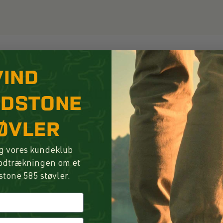
VIND
ANDRE ALTERNATIVER
NDSTONE
ØVLER
g vores kundeklub
lodtrækningen om et
stone 585 støvler.