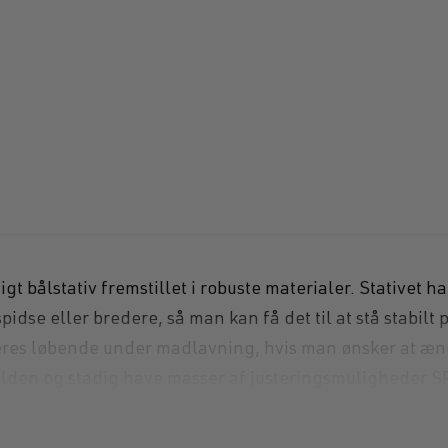
Hollowpoint ha
t bålstativ fremstillet i robuste materialer. Stativet har
idse eller bredere, så man kan få det til at stå stabilt
eres løbende under madlavning, hvis man ønsker at ænd
r ilden og stadig have masser af justeringsmuligheder.