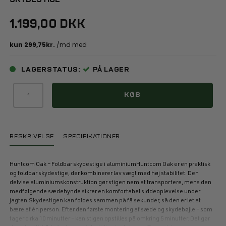
1.199,00 DKK
LAGERSTATUS:
PÅ LAGER
KØB
BESKRIVELSE
SPECIFIKATIONER
Huntcom Oak – Foldbar skydestige i aluminiumHuntcom Oak er en praktisk
og foldbar skydestige, der kombinerer lav vægt med høj stabilitet. Den
delvise aluminiumskonstruktion gør stigen nem at transportere, mens den
medfølgende sædehynde sikrer en komfortabel siddeoplevelse under
jagten.Skydestigen kan foldes sammen på få sekunder, så den er let at
bære af én person. Efter den første montering af sæde og skydebøjle – som
tager cirka 10 minutter – kan stigen opstilles på omkring 5 minutter. Det gør