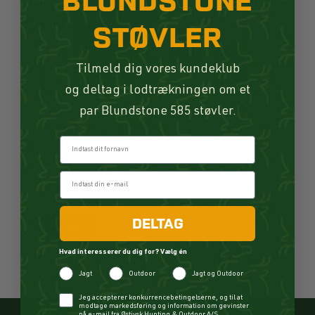
BLUNDSTONE
STØVLER
Tilmeld dig vores kundeklub
og deltag i lodtrækningen om et
par Blundstone 585 støvler.
Huntcom Magna 48MP vildtkamerasæt Med SD-
Fornavn
kort og 8 Stk. AA-batteri
397,48 DKK
SPAR 130,52 DKK
FØR 528,00 DKK
DELTAG
KØB
Hvad interesserer du dig for? Vælg én
Jagt
Outdoor
Jagt og Outdoor
Checkbox
Jeg accepterer konkurrencebetingelserne, og til at
modtage markedsføring og information om gevinster
på e-mail fra Østjysk Hunting & Outdoor A/S.