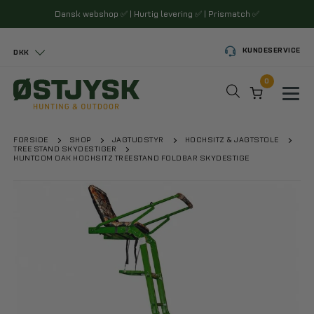
Dansk webshop
✅
| Hurtig levering
✅
| Prismatch
✅
KUNDESERVICE
DKK
0
Toggl
FORSIDE
SHOP
JAGTUDSTYR
HOCHSITZ & JAGTSTOLE
TREE STAND SKYDESTIGER
HUNTCOM OAK HOCHSITZ TREESTAND FOLDBAR SKYDESTIGE