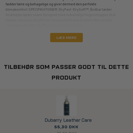
fødder tørre og behagelige og giver dermed den perfekte
klimakomfort.SPECIFIKATIONER: DryFast–DrySoft™, åndbar læder
Knæhøjde læder snøre Designet med indvendige fingerstropper, til at
trække støvlerne let på Duo compound PU and Gummisåler for fuld
vandtæthedGORE-TEX®-fodtøj er holdbart, van
LÆS MERE
TILBEHØR SOM PASSER GODT TIL DETTE
PRODUKT
Dubarry Leather Care
55,30 DKK