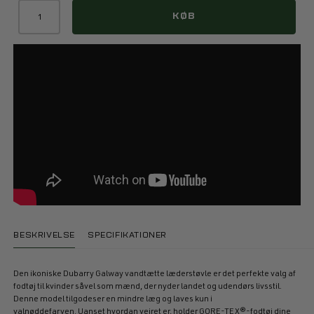
KØB
BESKRIVELSE
SPECIFIKATIONER
Den ikoniske Dubarry Galway vandtætte læderstøvle er det perfekte valg af
fodtøj til kvinder såvel som mænd, der nyder landet og udendørs livsstil.
Denne model tilgodeser en mindre læg og laves kun i
valnøddefarven. Uanset hvordan vejret er, holder GORE-TEX®-fodtøj dine