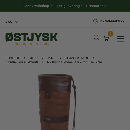
Dansk webshop
✅
| Hurtig levering
✅
| Prismatch
✅
KUNDESERVICE
DKK
0
Toggl
FORSIDE
SHOP
DAME
STØVLER DAME
HVERDAGSSTØVLER
DUBARRY GALWAY SLIMFIT WALNUT