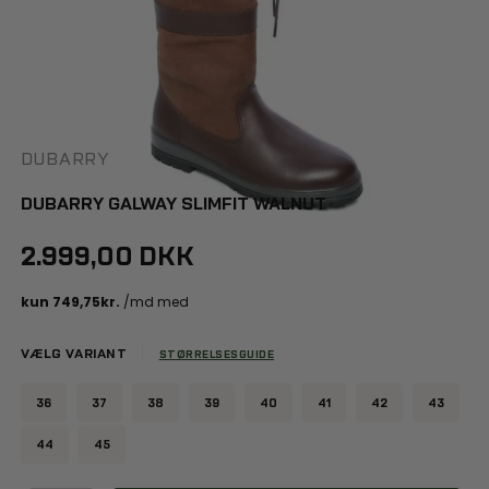
DUBARRY
DUBARRY GALWAY SLIMFIT WALNUT
2.999,00 DKK
VÆLG VARIANT
STØRRELSESGUIDE
36
37
38
39
40
41
42
43
44
45