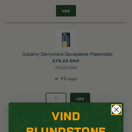
KØB
Dubarry Derrymore Gavepakke Plejemidler
279,30 DKK
399,00 DKK
På lager
KØB
VIND
BLUNDSTONE