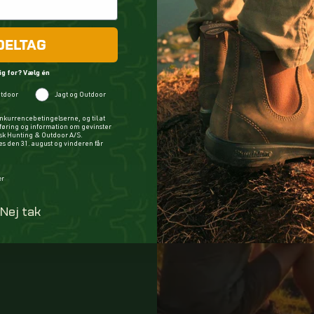
DELTAG
ig for? Vælg én
tdoor
Jagt og Outdoor
nkurrencebetingelserne, og til at
øring og information om gevinster
ysk Hunting & Outdoor A/S.
 den 31. august og vinderen får
er
Nej tak
m? Vælg én