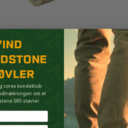
VIND
Revehylsa Rævelokkekald
NDSTONE
99,00 DKK
ØVLER
FØR 199,00 DKK
SPAR 100,00 DKK
KØB
g vores kundeklub
lodtrækningen om et
stone 585 støvler.