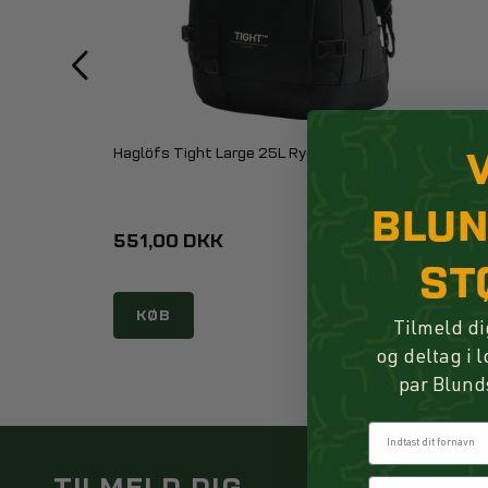
Haglöfs Tight Large 25L Rygsæk True Black
BLU
551,00 DKK
ST
KØB
Tilmeld di
og deltag i 
par Blund
Fornavn
TILMELD DIG