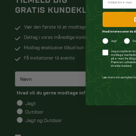
GRATIS KUNDEKLUBBEN
Vær den første til at modtage nyheder og tilbud
Hvad interesserer du d
Deltag i vores månedlige konkurrence
Jagt
Ou
Modtag eksklusive tilbud kun for medlemmer
Checkbox
Jeg accepterer ko
modtage markedsf
Få invitationer til events
på e-mail fra Østj
Præmien udtrækkes
direkte besked.
Læs mere om samtykke h
Hvad vil du gerne modtage information og tilbud o
Jagt
Outdoor
Jagt og Outdoor