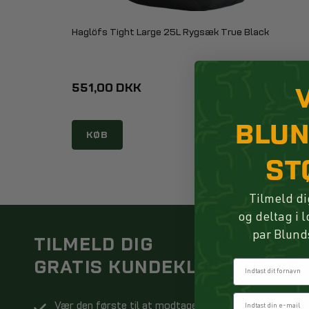
Haglöfs Tight Large 25L Rygsæk True Black
551,00 DKK
BLU
KØB
ST
Tilmeld di
og deltag i 
par Blund
TILMELD DIG
GRATIS KUNDEKLUBBEN
Fornavn
Vær den første til at modtage nyheder og tilbud