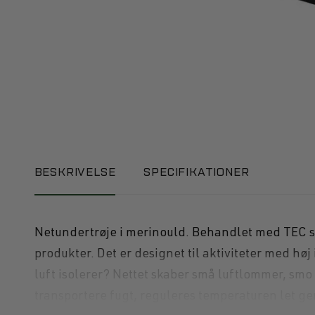
BESKRIVELSE
SPECIFIKATIONER
Netundertrøje i merinould. Behandlet med TEC s
produkter. Det er designet til aktiviteter med høj 
luft isolerer? Nettet skaber små luftlommer, smo 
transportere fugt, reguleres temperaturen let ge