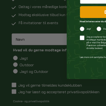
Deltag i vores månedlige konkurrence
Modtag eksklusive tilbud kun for medlemmer
Hvad interesserer du d
Få invitationer til events
Jagt
Ou
Checkbox
Jeg accepterer ko
modtage markedsf
på e-mail fra Østj
Præmien udtrækkes
direkte besked.
Hvad vil du gerne modtage information og tilbud o
Jagt
Læs mere om samtykke h
Outdoor
Jagt og Outdoor
Jeg vil gerne tilmeldes kundeklubben
Jeg har læst og accepteret privatlivspolitikken
Cookie- og privatlivspolitik