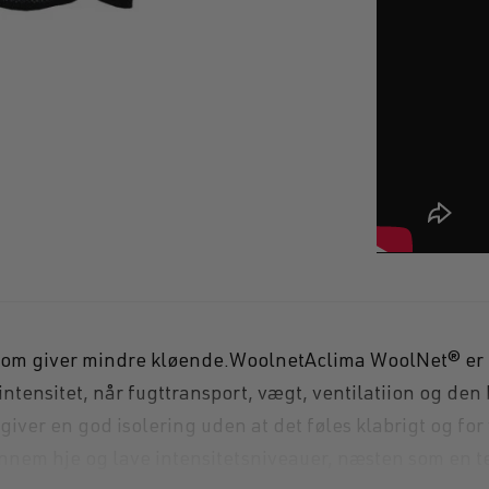
Hollowpoint ha
om giver mindre kløende.WoolnetAclima WoolNet® er de
intensitet, når fugttransport, vægt, ventilatiion og den 
giver en god isolering uden at det føles klabrigt og for
nnem hje og lave intensitetsniveauer, næsten som en te