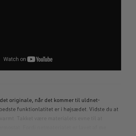
gl
t originale, når det kommer til uldnet-
bedste funktionlatitet er i højsædet. Vidste du at
 varmt. Takket være materialets evne til at
rmostat. Fordi netmaterialet er lavet af me