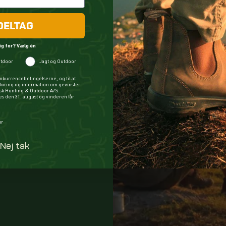
DELTAG
ig for? Vælg én
tdoor
Jagt og Outdoor
nkurrencebetingelserne, og til at
øring og information om gevinster
ysk Hunting & Outdoor A/S.
 den 31. august og vinderen får
m? Vælg én
er
Nej tak