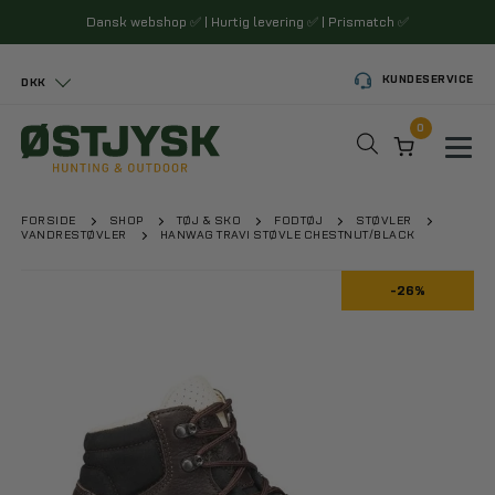
Dansk webshop
✅
| Hurtig levering
✅
| Prismatch
✅
KUNDESERVICE
DKK
0
Toggl
FORSIDE
SHOP
TØJ & SKO
FODTØJ
STØVLER
VANDRESTØVLER
HANWAG TRAVI STØVLE CHESTNUT/BLACK
-26%