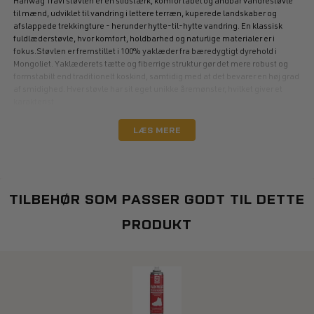
Hanwag Travi støvlen er en slidstærk, komfortabel og åndbar vandrestøvle
til mænd, udviklet til vandring i lettere terræn, kuperede landskaber og
afslappede trekkingture - herunder hytte-til-hytte vandring. En klassisk
fuldlæderstøvle, hvor komfort, holdbarhed og naturlige materialer er i
fokus.Støvlen er fremstillet i 100% yaklæder fra bæredygtigt dyrehold i
Mongoliet. Yaklæderets tætte og fiberrige struktur gør det mere robust og
formstabilt end traditionelt koskind, samtidig med at det bevarer en høj grad
af smidighed. Hver støvle har sit eget unikke åremønster, hvilket giver et
karakterist
LÆS MERE
TILBEHØR SOM PASSER GODT TIL DETTE
PRODUKT