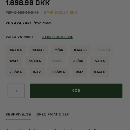
1.698,96 DKK
FØR
2.299,00 DKK
SPAR
600,04
DKK
VÆLG VARIANT
STØRRELSESGUIDE
10/44.5
10.5/45
11/46
11.5/46.5
12.5/48
12/47
13/48.5
6/39.5
6.5/40
7/40.5
7.5/41.5
8/42
8.5/42.5
9/43
9.5/44
KØB
BESKRIVELSE
SPECIFIKATIONER