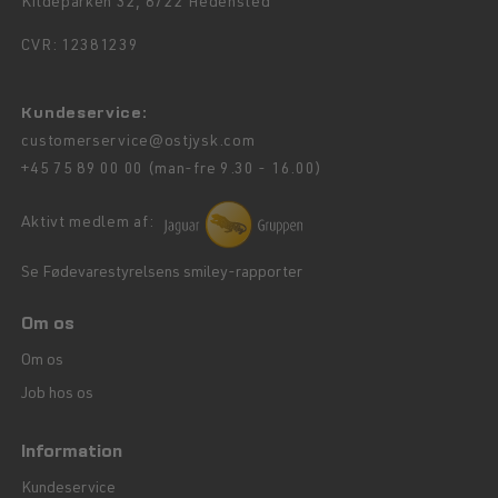
Kildeparken 32, 8722 Hedensted
CVR: 12381239
Kundeservice:
customerservice@ostjysk.com
+45 75 89 00 00 (man-fre 9.30 - 16.00)
Aktivt medlem af:
Se Fødevarestyrelsens smiley-rapporter
Om os
Om os
Job hos os
Information
Kundeservice