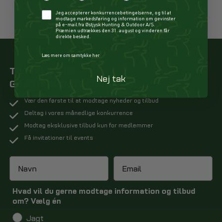
Checkbox
Jeg accepterer konkurrencebetingelserne, og til at
modtage markedsføring og information om gevinster
på e-mail fra Østjysk Hunting & Outdoor A/S.
Præmien udtrækkes den 31. august og vinderen får
direkte besked.
Læs mere om samtykke her
TILMELD DIG
Nej tak
GRATIS KUNDEKLUBBEN
Vær den første til at modtage nyheder og tilbud
Deltag i vores månedlige konkurrence
Modtag eksklusive tilbud kun for medlemmer
Få invitationer til events
Hvad vil du gerne modtage information og tilbud
om? Vælg én
Jagt