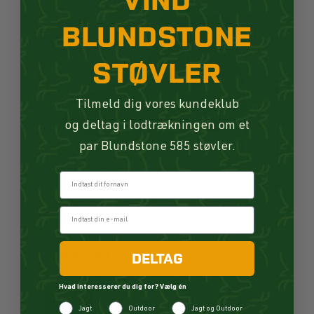
BLUNDSTONE
STØVLER
Tilmeld dig vores kundeklub
og deltag i lodtrækningen om et
par Blundstone 585 støvler.
Fornavn
Haglöfs Ridge GTX Mid Støvle Women True Black
564,50 DKK
DELTAG
SPAR 564,50 DKK
FØR 1.129,00 DKK
Hvad interesserer du dig for? Vælg én
KØB
Jagt
Outdoor
Jagt og Outdoor