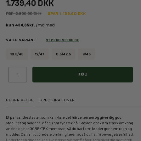
1.739,40 DKK
FØR
2.899,00 DKK
SPAR
1.159,60
DKK
VÆLG VARIANT
STØRRELSESGUIDE
10.5/45
12/47
8.5/42.5
9/43
KØB
BESKRIVELSE
SPECIFIKATIONER
Et par vandrestøvler, som kan klare det hårde terræn og giver dig god
stabilitet og balance, når du har rygsæk på. Støvlen er ekstra stærk omkring
anklen og har GORE-TEX membran, så du har tørre fødder gennem regn og
mudder. Den er lidt bredere omkring tæerne, så du har fri bevægelsesfrihed.
Under foden finder du de slidstærke Vibram® såler, som giver dig godt greb