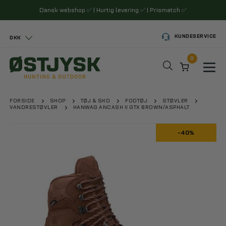
Dansk webshop
✅
| Hurtig levering
✅
| Prismatch
✅
KUNDESERVICE
DKK
0
Toggl
FORSIDE
SHOP
TØJ & SKO
FODTØJ
STØVLER
VANDRESTØVLER
HANWAG ANCASH II GTX BROWN/ASPHALT
-40%