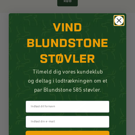
KØB
ANDRE ALTERNATIVER
VIND
BLUNDSTONE
-50%
STØVLER
Tilmeld dig vores kundeklub
og deltag i lodtrækningen om et
par Blundstone 585 støvler.
Fornavn