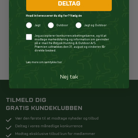
DELTAG
Haglöfs Ridge GTX Mid Støvle Women True Black
Hvad interesserer du dig for? Vælg én
Jagt
Outdoor
Jagt og Outdoor
564,50 DKK
Checkbox
Jeg accepterer konkurrencebetingelserne, og til at
SPAR 564,50 DKK
FØR 1.129,00 DKK
modtage markedsføring og information om gevinster
på e-mail fra Østjysk Hunting & Outdoor A/S.
Præmien udtrækkes den 31. august og vinderen får
KØB
direkte besked.
Læs mere om samtykke her
Nej tak
TILMELD DIG
GRATIS KUNDEKLUBBEN
Vær den første til at modtage nyheder og tilbud
Deltag i vores månedlige konkurrence
Modtag eksklusive tilbud kun for medlemmer