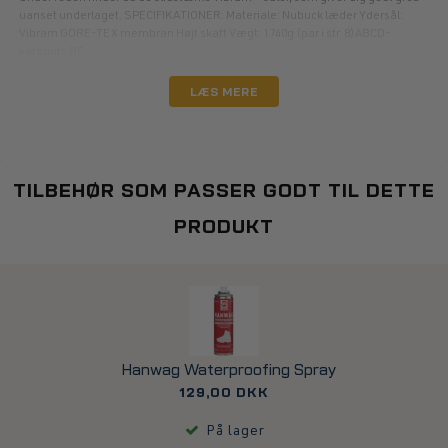
uanset underlaget. SPECIFIKATIONER: Materiale: Nubuck læder Ydersål:
Vibram GORE-TEX membran Højt skaft Vægt: 1740g (par i str. 8)ABCD-
kategori: BC
LÆS MERE
TILBEHØR SOM PASSER GODT TIL DETTE
PRODUKT
Hanwag Waterproofing Spray
129,00 DKK
På lager