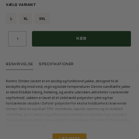
VÆLG VARIANT
L
XL
XXL
KØB
BESKRIVELSE
SPECIFIKATIONER
Kinetic Strider Jacket er en alsidig og funktionel jakke, designet til at
beskytte dig mod vind, regn og kolde temperaturer. Denne vandtætte jakke
er ideel til både hiking, trekking, og andre udendørs aktiviteter i varierende
vejrforhold. Jakken er lavet af et slidstærkt polyester-ydre og har
forstærkede skuldre i Oxford-polyester for ekstra holdbarhed i krævende
terræn. Med en vandtæt TPU-membran, tapede sømme og en dobbelt
stormflap, giver jakken dig pålidelig beskyttelse mod både regn og blæst.
Den avancerede DWR-behandling (Durable Water Repellent) får vandet til
at perle af og holder jakk
LÆS MERE