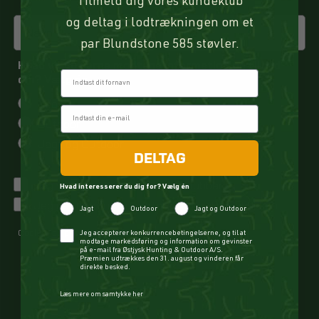
Tilmeld dig vores kundeklub
og deltag i lodtrækningen om et
par Blundstone 585 støvler.
Hvad vil du gerne modtage information og tilbud
Fornavn
om? Vælg én
Jagt
Outdoor
Jagt og Outdoor
DELTAG
Jeg vil gerne tilmeldes kundeklubben
Hvad interesserer du dig for? Vælg én
Jeg har læst og accepteret privatlivspolitikken
Jagt
Outdoor
Jagt og Outdoor
Cookie- og privatlivspolitik
Checkbox
Jeg accepterer konkurrencebetingelserne, og til at
modtage markedsføring og information om gevinster
på e-mail fra Østjysk Hunting & Outdoor A/S.
Præmien udtrækkes den 31. august og vinderen får
TILMELD
direkte besked.
Læs mere om samtykke her