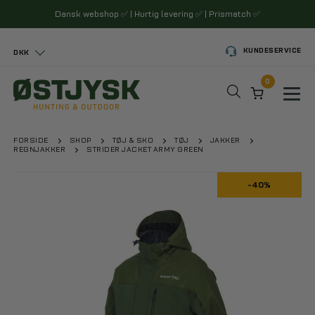
Dansk webshop
✅
| Hurtig levering
✅
| Prismatch
✅
KUNDESERVICE
DKK
0
Toggl
FORSIDE
SHOP
TØJ & SKO
TØJ
JAKKER
REGNJAKKER
STRIDER JACKET ARMY GREEN
-40%