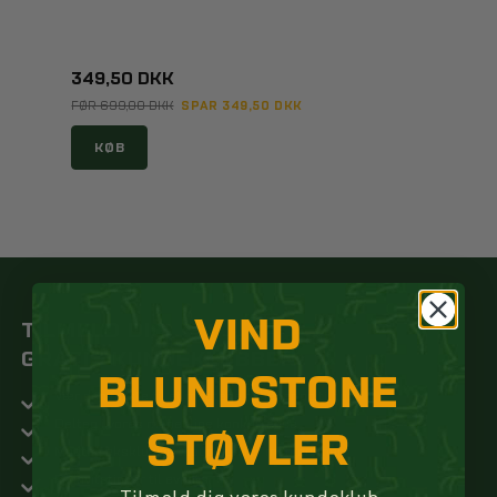
349,50 DKK
SPAR 349,50 DKK
FØR 699,00 DKK
KØB
VIND
TILMELD DIG
GRATIS KUNDEKLUBBEN
BLUNDSTONE
Vær den første til at modtage nyheder og tilbud
Deltag i vores månedlige konkurrence
STØVLER
Modtag eksklusive tilbud kun for medlemmer
Få invitationer til events