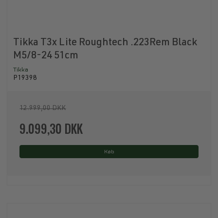
Tikka T3x Lite Roughtech .223Rem Black
M5/8-24 51cm
Tikka
P19398
12.999,00 DKK
9.099,30 DKK
Køb