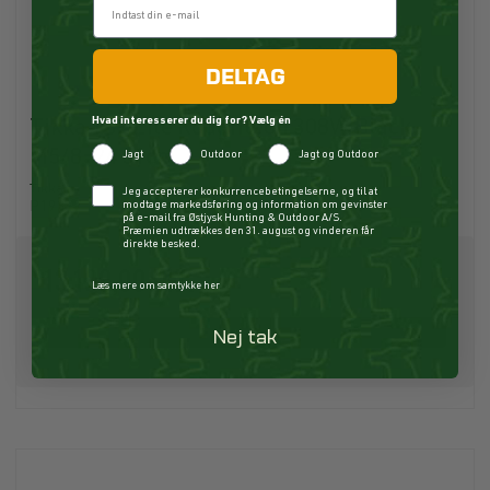
DELTAG
Hvad interesserer du dig for? Vælg én
Tikka T3x Lite Roughtech 308W Black
M5/8-24 51cm
Jagt
Outdoor
Jagt og Outdoor
Tikka
Checkbox
Jeg accepterer konkurrencebetingelserne, og til at
modtage markedsføring og information om gevinster
P19377
på e-mail fra Østjysk Hunting & Outdoor A/S.
Præmien udtrækkes den 31. august og vinderen får
direkte besked.
13.199,00 DKK
Læs mere om samtykke her
Nej tak
Køb